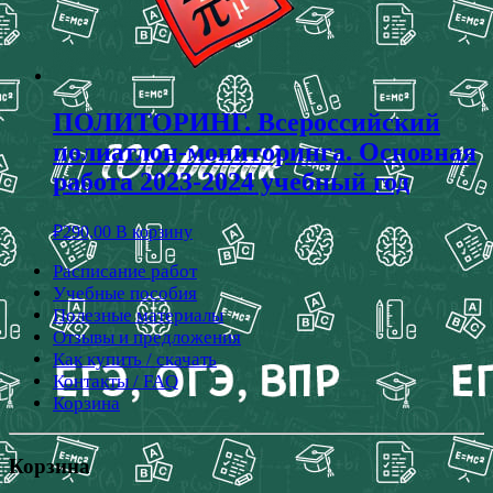
ПОЛИТОРИНГ. Всероссийский
полиатлон-мониторинга. Основная
работа 2023-2024 учебный год
₽
290,00
В корзину
Расписание работ
Учебные пособия
Полезные материалы
Отзывы и предложения
Как купить / скачать
Контакты / FAQ
Корзина
Корзина