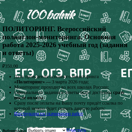
ПОЛИТОРИНГ. Всероссийский
полиатлон-мониторинга. Основная
работа 2025-2026 учебный год (задания
и ответы)
₽
350,00
Дата проведения основного мониторинга
«Политоринг» —
3 марта 2026 года;
Мониторинг проходит во всех школах России;
Официальные задания и ответы будут доступны
сразу
после оплаты
;
Сразу после оплаты на Вашу почту придёт ссылка по
которой можно будет скачать данную работу;
Инструкция по скачиванию работ
Очистить
Выберите класс