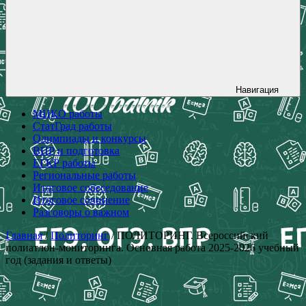
Навигация
МЦКО работы
СтатГрад работы
Олимпиады и конкурсы
ВПР и подготовка
ЕГКР работы
Региональные работы
Итоговое собеседование
Итоговое сочинение
Разговоры о важном
Главная
/
Политоринг
/ ПОЛИТОРИНГ. Всероссийский
полиатлон-мониторинга. Основная работа 2025-2026 учебный
год (задания и ответы)