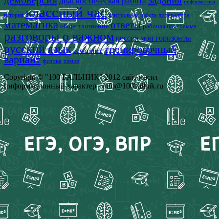
задания
диагностическая работа
информатика
классный час
история
литература
контрольная работа
математика
ответы
обществознание
рабочая программа
разговоры о важном
россия мои горизонты
русский язык
тренировочный
сочинение
вариант
физика
химия
Copyright © "100 БАЛЬНИК" 2012 сайт носит
информационный характер - info@100ballnik.ru