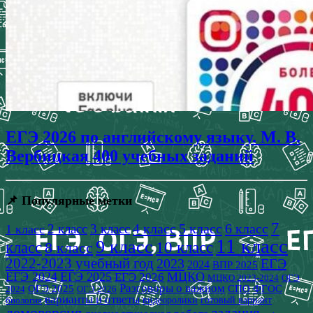
ЕГЭ 2026 по английскому языку. М. В.
Вербицкая 400 учебных заданий
📌 Популярные метки
7
4 класс
5 класс
6 класс
2 класс
3 класс
1 класс
11 класс
9 класс
класс
8 класс
10 класс
2022-2023 учебный год
2023
ЕГЭ
2024
ВПР 2025
ЕГЭ 2024
ЕГЭ 2025
МЦКО
ЕГЭ 2026
МЦКО 2023-2024
ОГЭ
Разговоры о важном
СПО
ОГЭ 2025
ФГОС
2024
ОГЭ 2026
варианты и ответы
видеоролики
готовый вариант
биология
демоверсия