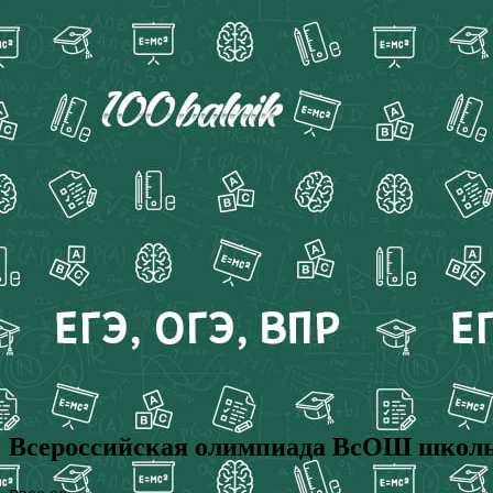
Всероссийская олимпиада ВсОШ школ