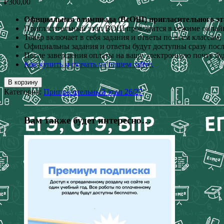
₽
300,00
Официальная олимпиада (ВсОШ) пригласительного этап
Пригласительный этап ВОШ проводится в режиме онлай
Товар включает в себя задания и ответы по всем классам;
Официальны задания и ответы будут доступны сразу пос
После завершения оплаты на вашу электронную почту буд
Как купить и скачать на нашем сайте.
В корзину
Категория:
Пригласительный этап 26/27
Вам также будет интересно…