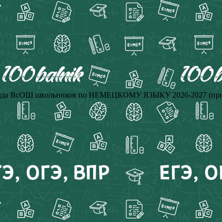
иада ВсОШ школьников по НЕМЕЦКОМУ ЯЗЫКУ 2026-2027 (приг