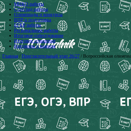
МЦКО работы
СтатГрад работы
Олимпиады и конкурсы
ВПР и подготовка
ЕГКР работы
Региональные работы
Итоговое собеседование
Итоговое сочинение
Разговоры о важном
Главная
/
Пригласительный этап 26/27
/ Всероссийская олимп