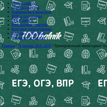
МЦКО работы
СтатГрад работы
Олимпиады и конкурсы
ВПР и подготовка
ЕГКР работы
Региональные работы
Итоговое собеседование
Итоговое сочинение
Разговоры о важном
Главная
/
78 регион 2025-2026
/ Тренировочный мониторинг по м