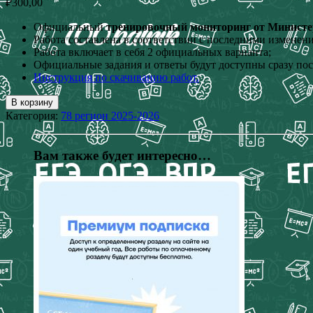
₽
300,00
Официальный
тренировочный мониторинг
от Министер
Работа составлена в соответствии с последними измене
Работа включает в себя 2 официальных варианта;
Официальные задания и ответы будут доступны сразу пос
Инструкция по скачиванию работ.
В корзину
Категория:
78 регион 2025-2026
Вам также будет интересно…