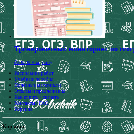
Тренировочный мониторинг по геогр
₽
200,00
В корзину
Расписание работ
Учебные пособия
Полезные материалы
Отзывы и предложения
Как купить / скачать
Контакты / FAQ
Корзина
Корзина