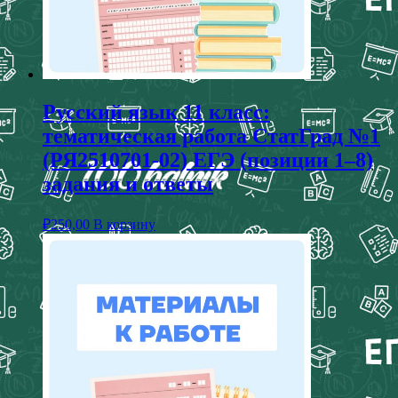
Русский язык 11 класс:
тематическая работа СтатГрад №1
(РЯ2510701-02) ЕГЭ (позиции 1–8)
задания и ответы
₽
250,00
В корзину