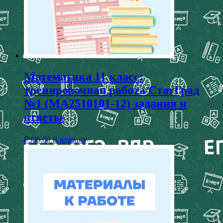
Математика 11 класс:
тренировочная работа СтатГрад
№1 (МА2510101-12) задания и
ответы
₽
300,00
В корзину