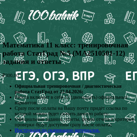
Математика 11 класс: тренировочная
работа СтатГрад №5 (МА2510501-12)
задания и ответы
₽
300,00
Официальная тренировочная / диагностическая
работа СтатГрад от 22.04.2026;
Работа включает в себя 12 (двенадцать) официальных
вариантов;
Сразу после оплаты на Вашу почту придёт ссылка по
которой можно будет скачать данную работу;
Официальные задания, ответы, форма отчета и критерии
проверки будут доступны сразу после оплаты;
Инструкция по скачиванию материалов.