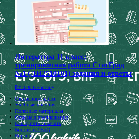
Литература 11 класс:
тренировочная работа СтатГрад
№1 (ЛИ2510101) задания и ответы
₽
250,00
В корзину
Расписание работ
Учебные пособия
Полезные материалы
Отзывы и предложения
Как купить / скачать
Контакты / FAQ
Корзина