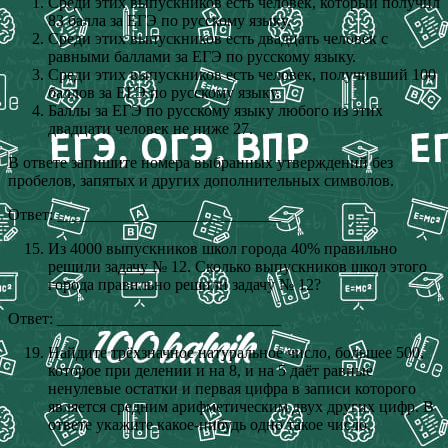
Среди этих выпускников есть человек, который получил
83 балла за ЕГЭ по русскому языку.
Среди этих выпускников есть двадцать человек с
равными баллами за ЕГЭ по русскому языку.
Среди этих выпускников есть человек, получивший 100
баллов за ЕГЭ по русскому языку.
Баллы за ЕГЭ по русскому языку любого из этих
двадцати человек не ниже 27.
В ответе запишите номера выбранных утверждений без
пробелов, запятых и других дополнительных символов.
Ответ: ____________________________
Из 4000 выпускников школ города 40% правильно
решили задачу № 12. Сколько выпускников школ этого
города правильно решили задачу № 12?
Ответ: ____________________________
Найдите трёхзначное натуральное число, большее 500,
которое при делении и на 8, и на 5 даёт равные
ненулевые остатки и первая цифра в записи которого
является средним арифметическим двух других цифр. В
ответе укажите какое-нибудь одно такое число.