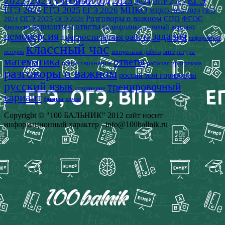
2022-2023 учебный год
2023
ЕГЭ
2024
ВПР 2025
ЕГЭ 2024
ЕГЭ 2025
МЦКО
ЕГЭ 2026
МЦКО 2023-2024
ОГЭ
Разговоры о важном
СПО
ОГЭ 2025
ФГОС
2024
ОГЭ 2026
варианты и ответы
видеоролики
готовый вариант
биология
демоверсия
задания
диагностическая работа
информатика
классный час
история
литература
контрольная работа
математика
ответы
обществознание
рабочая программа
разговоры о важном
россия мои горизонты
русский язык
тренировочный
сочинение
вариант
физика
химия
Copyright © "100 БАЛЬНИК" 2012 сайт носит
информационный характер - info@100ballnik.ru