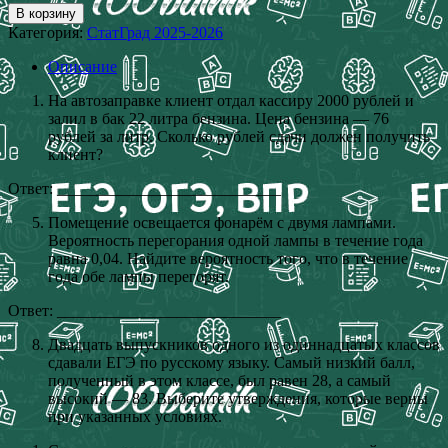
В корзину
Категория:
СтатГрад 2025-2026
Описание
На автозаправке клиент отдал кассиру 2000 рублей и
залил в бак 22 литра бензина. Цена бензина — 76
рублей за литр. Сколько рублей сдачи должен получить
клиент?
Ответ: ____________________________
Помещение освещается фонарём с двумя лампами.
Вероятность перегорания одной лампы в течение года
равна 0,04. Найдите вероятность того, что в течение
года обе лампы перегорят.
Ответ: ____________________________
Двадцать выпускников одного из одиннадцатых классов
сдавали ЕГЭ по русскому языку. Самый низкий балл,
полученный в этом классе, был равен 28, а самый
высокий — 83. Выберите утверждения, которые верны
при указанных условиях.