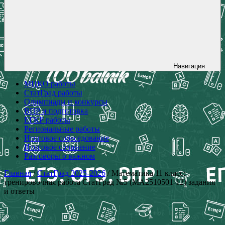
Навигация
МЦКО работы
СтатГрад работы
Олимпиады и конкурсы
ВПР и подготовка
ЕГКР работы
Региональные работы
Итоговое собеседование
Итоговое сочинение
Разговоры о важном
Главная
/
СтатГрад 2025-2026
/ Математика 11 класс:
тренировочная работа СтатГрад №5 (МА2510501-12) задания
и ответы