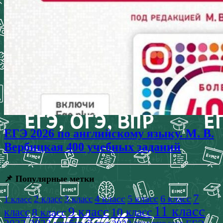
ЕГЭ 2026 по английскому языку. М. В.
Вербицкая 400 учебных заданий
📌 Популярные метки
7
4 класс
5 класс
6 класс
2 класс
3 класс
1 класс
11 класс
9 класс
класс
8 класс
10 класс