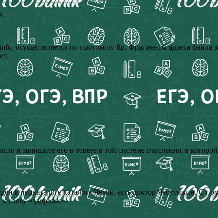
х.
r.info, осуществляется по протоколу ftp. Фрагменты адреса файл
ет.
исло и запишите его в ответе в той системе счисления, в котор
ведён в подкаталоге каталога Чехов, есть доктор Чебутыкин. С 
к слову «здоровье».