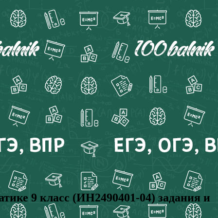
ике 9 класс (ИН2490401-04) задания и