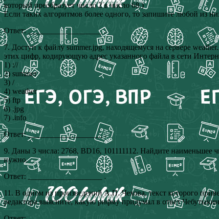
который преобразует число 2 в число 68.)
Если таких алгоритмов более одного, то запишите любой из ни
Ответ: ___________________ .
7. Доступ к файлу summer.jpg, находящемуся на сервере weathe
этих цифр, кодирующую адрес указанного файла в сети Интерн
1) ://
2) summer
3) /
4) weather
5) ftp
6) .jpg
7) .info
Ответ: ___________________ .
9. Даны 3 числа: 2768, BD16, 101111112. Найдите наименьшее ч
нужно.
Ответ: ___________________ .
11. В одном из произведений А.П. Чехова, текст которого при
редактора выясните, какую рифму придумал в ответ Чебутыкин 
Ответ: ___________________ .