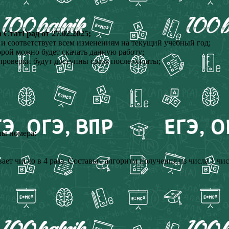
СтатГрад от 27.02.2025;
 и соответствует всем изменениям на текущий учебный год;
орой можно будет скачать данную работу;
проверки будут доступны сразу после оплаты;
ны номера:
ает число в 4 раза. Составьте алгоритм получения из числа 1 чи