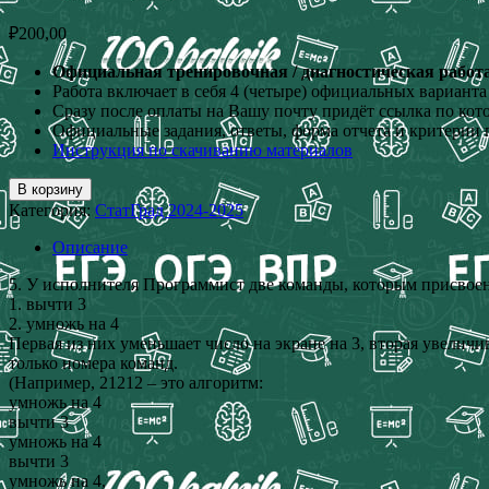
₽
200,00
Официальная тренировочная / диагностическая работа 
Работа включает в себя 4 (четыре) официальных варианта
Сразу после оплаты на Вашу почту придёт ссылка по кот
Официальные задания, ответы, форма отчета и критерии 
Инструкция по скачиванию материалов
В корзину
Категория:
СтатГрад 2024-2025
Описание
5. У исполнителя Программист две команды, которым присвое
1. вычти 3
2. умножь на 4
Первая из них уменьшает число на экране на 3, вторая увеличив
только номера команд.
(Например, 21212 – это алгоритм:
умножь на 4
вычти 3
умножь на 4
вычти 3
умножь на 4,