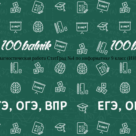
иагностическая работа СтатГрад №4 по информатике 9 класс (ИН