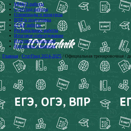
МЦКО работы
СтатГрад работы
Олимпиады и конкурсы
ВПР и подготовка
ЕГКР работы
Региональные работы
Итоговое собеседование
Итоговое сочинение
Разговоры о важном
Главная
/
СтатГрад 2024-2025
/ Официальная тренировочная / д