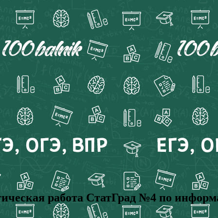
ическая работа СтатГрад №4 по информат