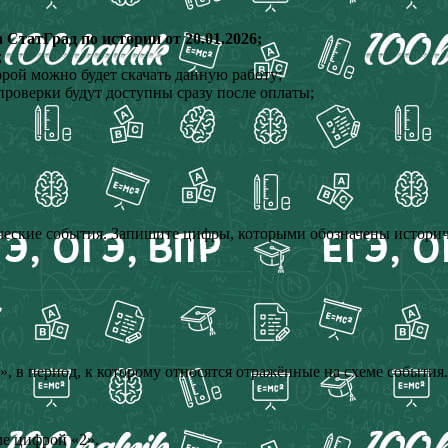
СтатГрад по истории от 20.01.2026;
;
орой можно будет скачать данную работу;
проверки будут доступны сразу после оплаты;
ческие события. Запишите цифры, которыми обозначены историче
», в период, к которому относятся отражённые на схеме события.
ме цифрой «2».