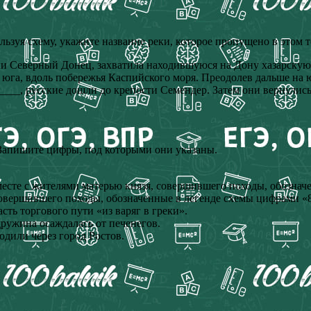
льзуя схему, укажите название реки, которое пропущено в этом т
ки Северный Донец, захватила находившуюся на Дону хазарскую
до юга, вдоль побережья Каспийского моря. Преодолев дальше на
_____, русские дошли до крепости Семендер. Затем они вернулис
 Запишите цифры, под которыми они указаны.
есте с жителями матерью князя, совершившего походы, обозначе
совершившего походы, обозначенные в легенде схемы цифрами «8
сть торгового пути «из варяг в греки».
дружина осаждалась от печенегов.
одили через город Ростов.