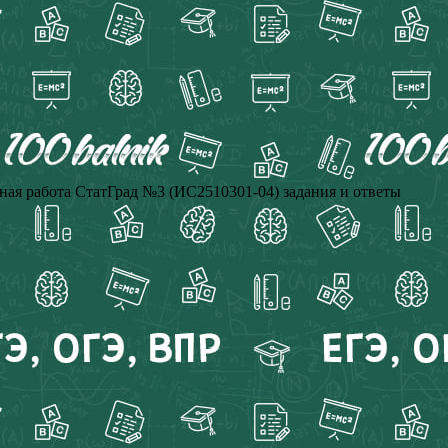
ая работа СтатГрад №3 (ИС2510301-04) задания и ответы