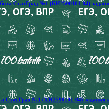
абота СтатГрад №1 (БИ2590101-04) задан
та СтатГрад №1 (ХИ2590101-04) задания 