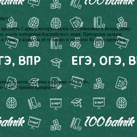
ексте.
 крепость Саркел, которую князь переименовал в Белую Вежу.
 юг, вдоль побережья Каспийского моря. Преодолев дальше,
ь к Куме, и князь по её течению и течению Кубани прошёл к
нные в легенде схемы цифрами «8» и «9».
» и «9», принял крещение.