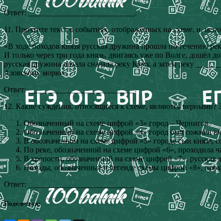
Ответ: ___________________________.
11. Прочтите текст о событиях, отображённых на схеме, и, испо
«В ходе походов князя русская дружина прошла по течению ре
И только через три года князь, двигаясь уже по Волге, дошёл 
русская дружина начала сначала реку Куму, а затем реку _____
Азовскому морю».
Ответ: ___________________________.
12. Какие суждения, относящиеся к схеме, являются верными?
Обозначенный на схеме цифрой «3» город – Чернигов.
Обозначенный на схеме цифрой «4» город был сожжён вм
В обозначенном на схеме цифрой «5» городе сын князя, 
По реке, обозначенной на схеме цифрой «6», проходила ча
В крепости, обозначенной на схеме цифрой «7», русская 
Походы, обозначенные в легенде схемы цифрой «8», прох
Ответ: ___________________________
Поделиться: