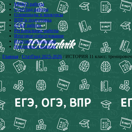
МЦКО работы
СтатГрад работы
Олимпиады и конкурсы
ВПР и подготовка
ЕГКР работы
Региональные работы
Итоговое собеседование
Итоговое сочинение
Разговоры о важном
Главная
/
СтатГрад 2025-2026
/ ИСТОРИЯ 11 класс: тренировочн