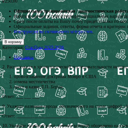
₽
250,00
Официальная тренировочная / диагностическая работа 
Работа включает в себя 4 (четыре) официальных варианта
Сразу после оплаты на Вашу почту придёт ссылка по кот
Официальные задания, ответы, форма отчета и критерии 
Инструкция по скачиванию материалов.
В корзину
Категория:
СтатГрад 2025-2026
Описание
2. Расположите в хронологической последовательности истори
провозглашение доктрины Монро в США
отмена местничества
арест и казнь Л.П. Берии
Ответ: ___ ___ ___
9. Укажите название города, обозначенного на схеме цифрой «1
Ответ: ___________________________.
10. Укажите название реки, течение которой обозначено на схе