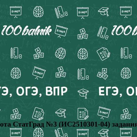
та СтатГрад №3 (ИС2510301-04) задани