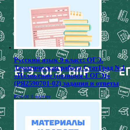
Русский язык 9 класс: ОГЭ.
Тематическая работа СтатГрад №1
«Изложение (позиция 1 ОГЭ)»
(РЯ2590701-02) задания и ответы
₽
250,00
В корзину