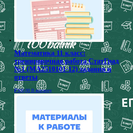
Математика 11 класс:
тренировочная работа СтатГрад
№1 (МА2510101-12) задания и
ответы
₽
300,00
В корзину