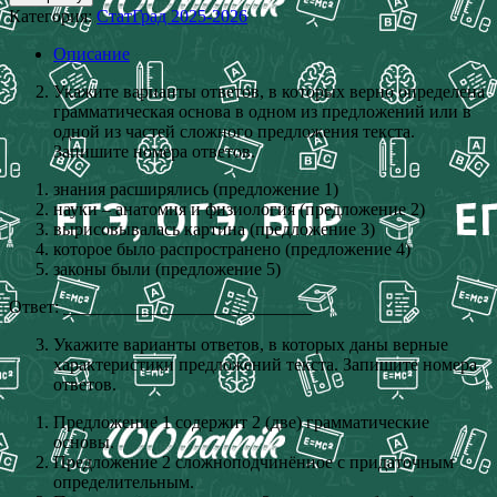
Категория:
СтатГрад 2025-2026
Описание
Укажите варианты ответов, в которых верно определена
грамматическая основа в одном из предложений или в
одной из частей сложного предложения текста.
Запишите номера ответов.
знания расширялись (предложение 1)
науки – анатомия и физиология (предложение 2)
вырисовывалась картина (предложение 3)
которое было распространено (предложение 4)
законы были (предложение 5)
Ответ: ____________________________
Укажите варианты ответов, в которых даны верные
характеристики предложений текста. Запишите номера
ответов.
Предложение 1 содержит 2 (две) грамматические
основы.
Предложение 2 сложноподчинённое с придаточным
определительным.