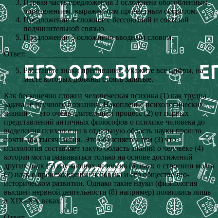
Первая часть предложения 3 осложнена обособленным
определением, выраженным причастным оборотом.
Предложение 4 сложное с бессоюзной и союзной
подчинительной связью.
Предложение 5 осложнено вводным словом.
Ответ: ____________________________
Расставьте знаки препинания. Укажите все цифры, на
месте которых должны стоять запятые.
Как бесконечно сложна человеческая психика (1) как трудна
задача её научного познания! Накопление психологических
знаний — это очень длительный процесс (2) от первых
представлений античных философов о психике человека до
выделения психологии в отдельную область науки прошло
почти два тысячелетия. Это объясняется тем (3) что
психология составляет такую область знаний о человеке (4)
которая могла развиваться только на основе достижений
других наук (5) изучающих человека (6) наук о строении мозга
(7) наук о происхождении человека и его общественно-
историческом развитии. Однако такие науки (физиология
высшей нервной деятельности (8) например) появились лишь
в XIX–XX веках.
Ответ: ____________________________