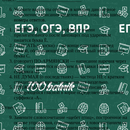
Укажите варианты ответов, в которых дано верное
объяснение написания выделенного слова. Запишите
номера ответов.
ДЕШЁВЫЙ (хлеб) — в суффиксе имени
прилагательного после шипящих под ударением
пишется буква Ё.
СПИСАТЬ (с доски) — на конце приставки перед
буквой, обозначающей глухой согласный звук, пишется
буква С.
(говорит) ПО-АРМЯНСКИ — написание наречия через
дефис определяется наличием приставки ПО- и
суффикса -И.
НЕ ДУМАЯ (о последствиях) — частица НЕ с кратким
страдательным причастием пишется раздельно.
ПРИЖИМАТЬ (к себе сына) — правописание
чередующейся гласной в корне определяется наличием
суффикса -А-.
Ответ: ____________________________
Замените словосочетание «щебет птиц», построенное на
основе управления, синонимичным словосочетанием со
связью согласование. Напишите получившееся