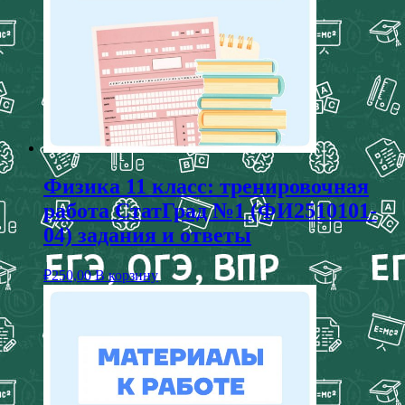
Физика 11 класс: тренировочная
работа СтатГрад №1 (ФИ2510101-
04) задания и ответы
₽
250,00
В корзину