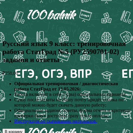
Русский язык 9 класс: тренировочная
работа СтатГрад №5 (РУ2590701-02)
задания и ответы
₽
250,00
Официальная тренировочная / диагностическая
работа СтатГрад от 13.05.2026;
Работа включает в себя 2 (два) официальных варианта;
Сразу после оплаты на Вашу почту придёт ссылка по
которой можно будет скачать данную работу;
Официальные задания, ответы, форма отчета и критерии
проверки будут доступны сразу после оплаты;
Инструкция по скачиванию материалов.
В корзину