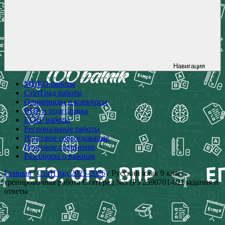
Навигация
МЦКО работы
СтатГрад работы
Олимпиады и конкурсы
ВПР и подготовка
ЕГКР работы
Региональные работы
Итоговое собеседование
Итоговое сочинение
Разговоры о важном
Главная
/
СтатГрад 2025-2026
/ Русский язык 9 класс:
тренировочная работа СтатГрад №5 (РУ2590701-02) задания и
ответы