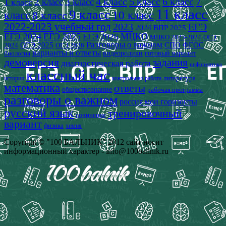
7
4 класс
5 класс
6 класс
2 класс
3 класс
1 класс
11 класс
9 класс
класс
8 класс
10 класс
2022-2023 учебный год
2023
ЕГЭ
2024
ВПР 2025
ЕГЭ 2024
ЕГЭ 2025
МЦКО
ЕГЭ 2026
МЦКО 2023-2024
ОГЭ
Разговоры о важном
СПО
ОГЭ 2025
ФГОС
2024
ОГЭ 2026
варианты и ответы
видеоролики
готовый вариант
биология
демоверсия
задания
диагностическая работа
информатика
классный час
история
литература
контрольная работа
математика
ответы
обществознание
рабочая программа
разговоры о важном
россия мои горизонты
русский язык
тренировочный
сочинение
вариант
физика
химия
Copyright © "100 БАЛЬНИК" 2012 сайт носит
информационный характер - info@100ballnik.ru