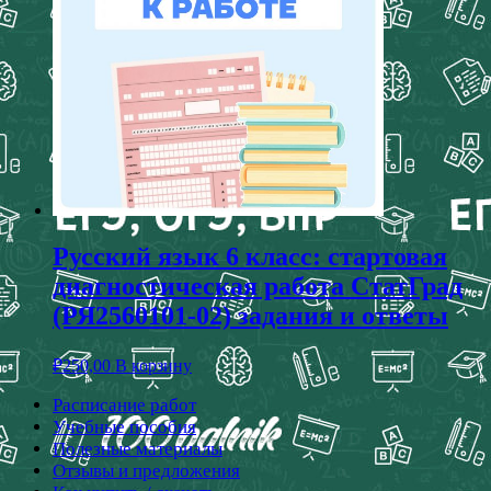
Русский язык 6 класс: стартовая
диагностическая работа СтатГрад
(РЯ2560101-02) задания и ответы
₽
250,00
В корзину
Расписание работ
Учебные пособия
Полезные материалы
Отзывы и предложения