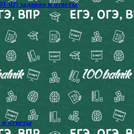
01-02) задания и ответы
 и ответы