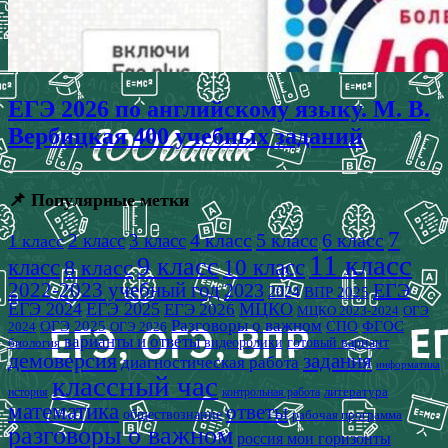
ЕГЭ 2026 по английскому языку. М. В.
Вербицкая 400 учебных заданий
📌 Популярные метки
7
4 класс
5 класс
6 класс
2 класс
3 класс
1 класс
11 класс
9 класс
класс
8 класс
10 класс
2022-2023 учебный год
2023
ЕГЭ
2024
ВПР 2025
ЕГЭ 2024
ЕГЭ 2025
МЦКО
ЕГЭ 2026
МЦКО 2023-2024
ОГЭ
Разговоры о важном
СПО
ОГЭ 2025
ФГОС
2024
ОГЭ 2026
варианты и ответы
видеоролики
готовый вариант
биология
демоверсия
задания
диагностическая работа
информатика
классный час
история
литература
контрольная работа
математика
ответы
обществознание
рабочая программа
разговоры о важном
россия мои горизонты