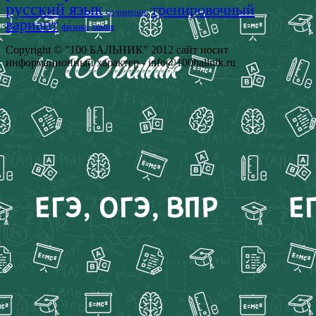
русский язык
тренировочный
сочинение
вариант
физика
химия
Copyright © "100 БАЛЬНИК" 2012 сайт носит
информационный характер - info@100ballnik.ru