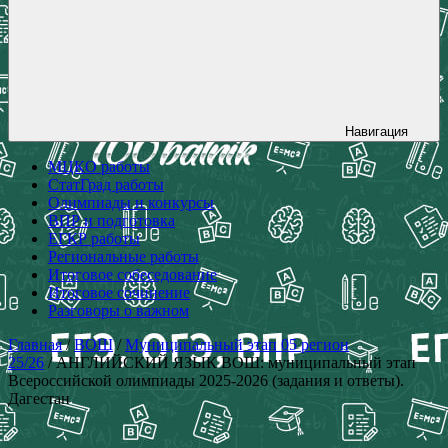
Навигация
МЦКО работы
СтатГрад работы
Олимпиады и конкурсы
ВПР и подготовка
ЕГКР работы
Региональные работы
Итоговое собеседование
Итоговое сочинение
Разговоры о важном
Главная
/
ВОШ
/
Муниципальный этап 05 регион
25/26
/ АНГЛИЙСКИЙ ЯЗЫК ВОШ: муниципальный этап
Всероссийской олимпиады 2025-2026 (задания и ответы).
Дагестан