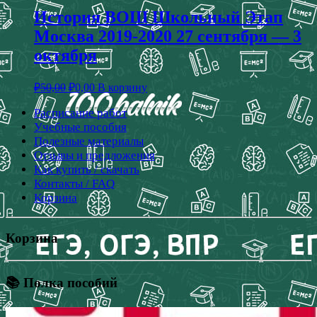
История ВОШ Школьный Этап
Москва 2019-2020 27 сентября — 3
октября
₽
50,00
₽
0,00
В корзину
Расписание работ
Учебные пособия
Полезные материалы
Отзывы и предложения
Как купить / скачать
Контакты / FAQ
Корзина
Корзина
📚 Полка пособий