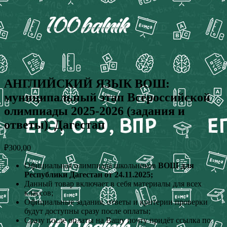
АНГЛИЙСКИЙ ЯЗЫК ВОШ:
муниципальный этап Всероссийской
олимпиады 2025-2026 (задания и
ответы). Дагестан
₽
300,00
Официальная олимпиада школьников
ВОШ для
Республики Дагестан от 24.11.2025;
Данный товар включает в себя материалы для всех
классов;
Официальные задания, ответы и критерии проверки
будут доступны сразу после оплаты;
Сразу после оплаты на Вашу почту придёт ссылка по