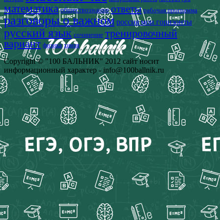
математика
ответы
обществознание
рабочая программа
разговоры о важном
россия мои горизонты
русский язык
тренировочный
сочинение
вариант
физика
химия
Copyright © "100 БАЛЬНИК" 2012 сайт носит
информационный характер - info@100ballnik.ru