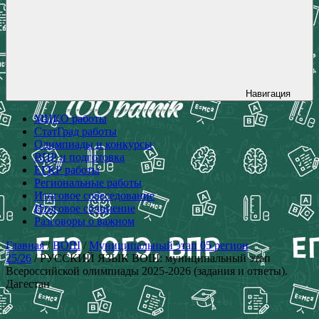
Навигация
МЦКО работы
СтатГрад работы
Олимпиады и конкурсы
ВПР и подготовка
ЕГКР работы
Региональные работы
Итоговое собеседование
Итоговое сочинение
Разговоры о важном
Главная
/
ВОШ
/
Муниципальный этап 05 регион
25/26
/ РУССКИЙ ЯЗЫК ВОШ: муниципальный этап
Всероссийской олимпиады 2025-2026 (задания и ответы).
Дагестан