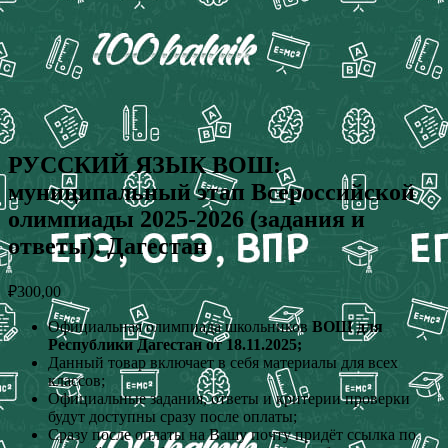
РУССКИЙ ЯЗЫК ВОШ:
муниципальный этап Всероссийской
олимпиады 2025-2026 (задания и
ответы). Дагестан
₽
300,00
Официальная олимпиада школьников
ВОШ для
Республики Дагестан от 18.11.2025;
Данный товар включает в себя материалы для всех
классов;
Официальные задания, ответы и критерии проверки
будут доступны сразу после оплаты;
Сразу после оплаты на Вашу почту придёт ссылка по