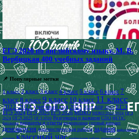
ЕГЭ 2026 по английскому языку. М. В.
Вербицкая 400 учебных заданий
📌 Популярные метки
7
4 класс
5 класс
6 класс
2 класс
3 класс
1 класс
11 класс
9 класс
класс
8 класс
10 класс
2022-2023 учебный год
2023
ЕГЭ
2024
ВПР 2025
ЕГЭ 2024
ЕГЭ 2025
МЦКО
ЕГЭ 2026
МЦКО 2023-2024
ОГЭ
Разговоры о важном
СПО
ОГЭ 2025
ФГОС
2024
ОГЭ 2026
варианты и ответы
видеоролики
готовый вариант
биология
демоверсия
задания
диагностическая работа
информатика
классный час
история
литература
контрольная работа