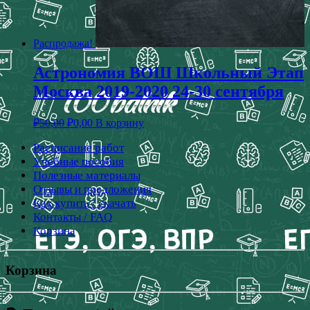
Распродажа!
Астрономия ВОШ Школьный Этап
Москва 2019-2020 24-30 сентября
₽
50,00
₽
0,00
В корзину
Расписание работ
Учебные пособия
Полезные материалы
Отзывы и предложения
Как купить / скачать
Контакты / FAQ
Корзина
Корзина