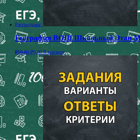
Распродажа!
География ВОШ Школьный Этап Мос
₽
50,00
₽
0,00
В корзину