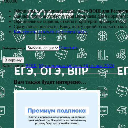
₽
300,00
Официальная олимпиада школьников
ВОШ для Республик
Данный товар включает в себя материалы для выбранного
Официальные задания, ответы и критерии проверки будут
Сразу после оплаты на Вашу почту придёт ссылка по кот
Как купить и скачать на нашем сайте.
Очистить
Выберите класс
В корзину
Категории:
ВОШ
,
Муниципальный этап 16 регион 25/26
Вам также будет интересно…