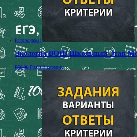
Распродажа!
Экология ВОШ Школьный Этап Моск
₽
50,00
₽
0,00
В корзину