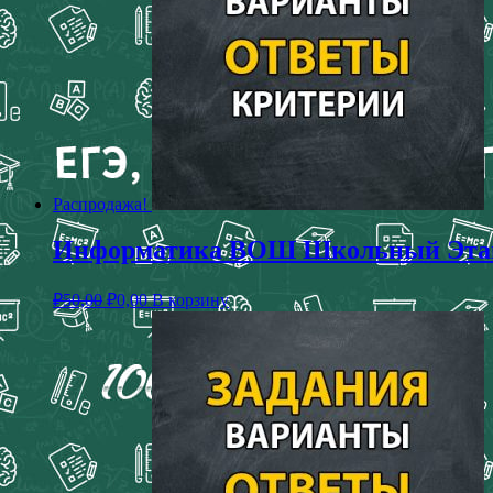
Распродажа!
Информатика ВОШ Школьный Этап М
₽
50,00
₽
0,00
В корзину