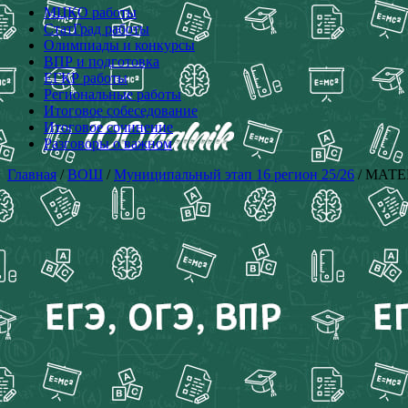
МЦКО работы
СтатГрад работы
Олимпиады и конкурсы
ВПР и подготовка
ЕГКР работы
Региональные работы
Итоговое собеседование
Итоговое сочинение
Разговоры о важном
Главная
/
ВОШ
/
Муниципальный этап 16 регион 25/26
/ МАТЕМ