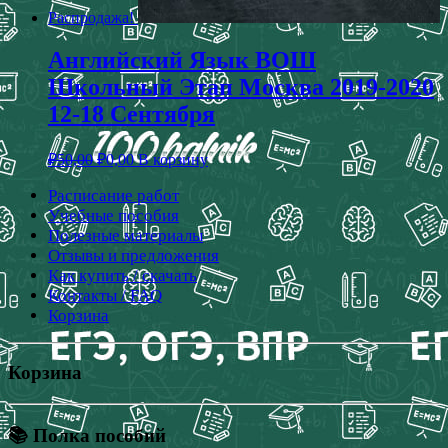
Распродажа!
Английский Язык ВОШ
Школьный Этап Москва 2019-2020
12-18 Сентября
₽
50,00
₽
0,00
В корзину
Расписание работ
Учебные пособия
Полезные материалы
Отзывы и предложения
Как купить / скачать
Контакты / FAQ
Корзина
Корзина
📚 Полка пособий