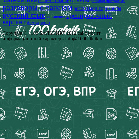
ответы
обществознание
рабочая программа
разговоры о важном
россия мои горизонты
русский язык
тренировочный
сочинение
вариант
физика
химия
Copyright © "100 БАЛЬНИК" 2012 сайт носит
информационный характер - info@100ballnik.ru