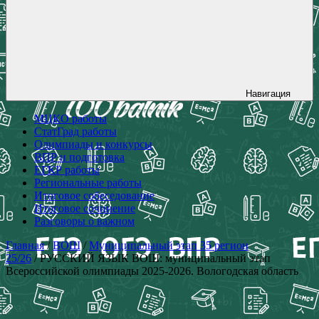
Навигация
МЦКО работы
СтатГрад работы
Олимпиады и конкурсы
ВПР и подготовка
ЕГКР работы
Региональные работы
Итоговое собеседование
Итоговое сочинение
Разговоры о важном
Главная
/
ВОШ
/
Муниципальный этап 35 регион
25/26
/ РУССКИЙ ЯЗЫК ВОШ: муниципальный этап
Всероссийской олимпиады 2025-2026. Вологодская область