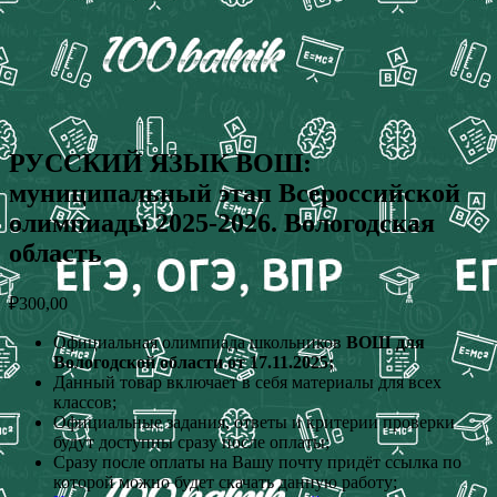
РУССКИЙ ЯЗЫК ВОШ:
муниципальный этап Всероссийской
олимпиады 2025-2026. Вологодская
область
₽
300,00
Официальная олимпиада школьников
ВОШ для
Вологодской области от 17.11.2025;
Данный товар включает в себя материалы для всех
классов;
Официальные задания, ответы и критерии проверки
будут доступны сразу после оплаты;
Сразу после оплаты на Вашу почту придёт ссылка по
которой можно будет скачать данную работу;