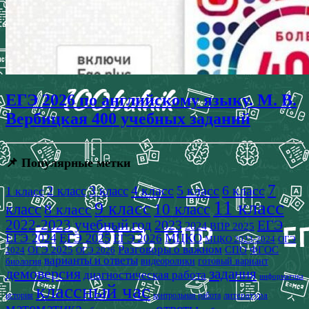
ЕГЭ 2026 по английскому языку. М. В.
Вербицкая 400 учебных заданий
📌 Популярные метки
7
4 класс
5 класс
6 класс
2 класс
3 класс
1 класс
11 класс
9 класс
класс
8 класс
10 класс
2022-2023 учебный год
2023
ЕГЭ
2024
ВПР 2025
ЕГЭ 2024
ЕГЭ 2025
МЦКО
ЕГЭ 2026
МЦКО 2023-2024
ОГЭ
Разговоры о важном
СПО
ОГЭ 2025
ФГОС
2024
ОГЭ 2026
варианты и ответы
видеоролики
готовый вариант
биология
демоверсия
задания
диагностическая работа
информатика
классный час
история
литература
контрольная работа
математика