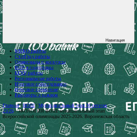
Навигация
МЦКО работы
СтатГрад работы
Олимпиады и конкурсы
ВПР и подготовка
ЕГКР работы
Региональные работы
Итоговое собеседование
Итоговое сочинение
Разговоры о важном
Главная
/
ВОШ
/
Муниципальный этап 36 регион
25/26
/ ЭКОЛОГИЯ ВОШ: муниципальный этап
Всероссийской олимпиады 2025-2026. Воронежская область