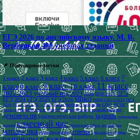
ЕГЭ 2026 по английскому языку. М. В.
Вербицкая 400 учебных заданий
📌 Популярные метки
7
4 класс
5 класс
6 класс
2 класс
3 класс
1 класс
11 класс
9 класс
класс
8 класс
10 класс
2022-2023 учебный год
2023
ЕГЭ
2024
ВПР 2025
ЕГЭ 2024
ЕГЭ 2025
МЦКО
ЕГЭ 2026
МЦКО 2023-2024
ОГЭ
Разговоры о важном
СПО
ОГЭ 2025
ФГОС
2024
ОГЭ 2026
варианты и ответы
видеоролики
готовый вариант
биология
демоверсия
задания
диагностическая работа
информатика
классный час
история
литература
контрольная работа
математика
ответы
обществознание
рабочая программа
разговоры о важном
россия мои горизонты