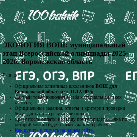
ЭКОЛОГИЯ ВОШ: муниципальный
этап Всероссийской олимпиады 2025-
2026. Воронежская область
₽
300,00
Официальная олимпиада школьников
ВОШ для
Воронежской области от 11.12.2025;
Данный товар включает в себя материалы для всех
классов;
Официальные задания, ответы и критерии проверки
будут доступны сразу после оплаты;
Сразу после оплаты на Вашу почту придёт ссылка по
которой можно будет скачать данную работу;
Как купить и скачать на нашем сайте.