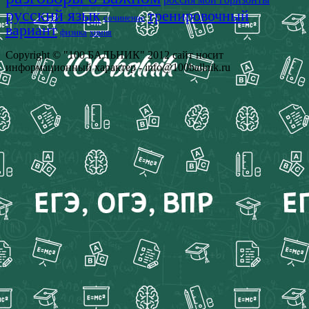
русский язык
тренировочный
сочинение
вариант
физика
химия
Copyright © "100 БАЛЬНИК" 2012 сайт носит
информационный характер - info@100ballnik.ru