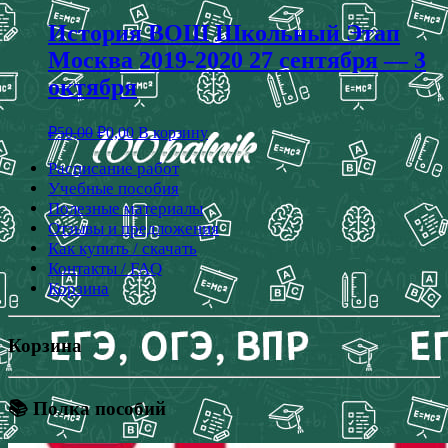
История ВОШ Школьный Этап
Москва 2019-2020 27 сентября — 3
октября
₽
50,00
₽
0,00
В корзину
Расписание работ
Учебные пособия
Полезные материалы
Отзывы и предложения
Как купить / скачать
Контакты / FAQ
Корзина
Корзина
📚 Полка пособий