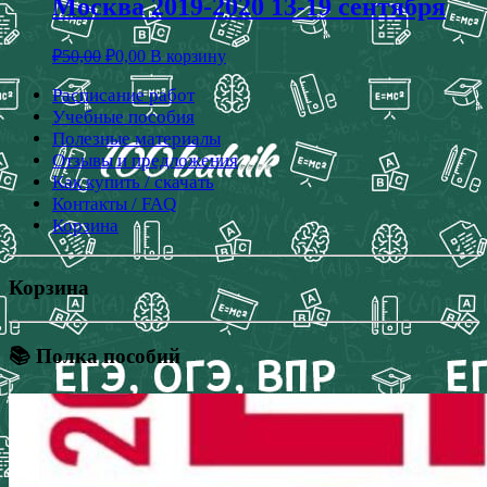
Москва 2019-2020 13-19 сентября
₽
50,00
₽
0,00
В корзину
Расписание работ
Учебные пособия
Полезные материалы
Отзывы и предложения
Как купить / скачать
Контакты / FAQ
Корзина
Корзина
📚 Полка пособий