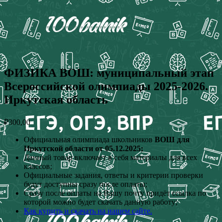
ФИЗИКА ВОШ: муниципальный этап
Всероссийской олимпиады 2025-2026.
Иркутская область
₽
300,00
Официальная олимпиада школьников
ВОШ для
Иркутской области от 05.12.2025;
Данный товар включает в себя материалы для всех
классов;
Официальные задания, ответы и критерии проверки
будут доступны сразу после оплаты;
Сразу после оплаты на Вашу почту придёт ссылка по
которой можно будет скачать данную работу;
Как купить и скачать на нашем сайте.