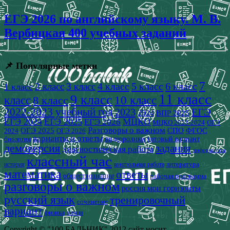
ЕГЭ 2026 по английскому языку. М. В.
Вербицкая 400 учебных заданий
📌 Популярные метки
7
4 класс
5 класс
6 класс
2 класс
3 класс
1 класс
11 класс
9 класс
класс
8 класс
10 класс
2022-2023 учебный год
2023
ЕГЭ
2024
ВПР 2025
ЕГЭ 2024
ЕГЭ 2025
МЦКО
ЕГЭ 2026
МЦКО 2023-2024
ОГЭ
Разговоры о важном
СПО
ОГЭ 2025
ФГОС
2024
ОГЭ 2026
варианты и ответы
видеоролики
готовый вариант
биология
демоверсия
задания
диагностическая работа
информатика
классный час
история
литература
контрольная работа
математика
ответы
обществознание
рабочая программа
разговоры о важном
россия мои горизонты
русский язык
тренировочный
сочинение
вариант
физика
химия
Copyright © "100 БАЛЬНИК" 2012 сайт носит