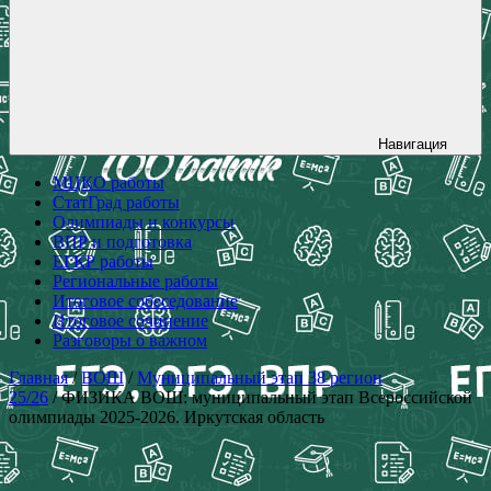
Навигация
МЦКО работы
СтатГрад работы
Олимпиады и конкурсы
ВПР и подготовка
ЕГКР работы
Региональные работы
Итоговое собеседование
Итоговое сочинение
Разговоры о важном
Главная
/
ВОШ
/
Муниципальный этап 38 регион
25/26
/ ФИЗИКА ВОШ: муниципальный этап Всероссийской
олимпиады 2025-2026. Иркутская область