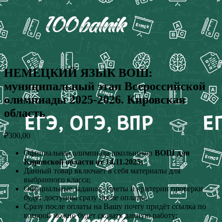
НЕМЕЦКИЙ ЯЗЫК ВОШ:
муниципальный этап Всероссийской
олимпиады 2025-2026. Кировская
область
₽
300,00
Официальная олимпиада школьников
ВОШ для
Кировской области от 14.11.2025;
Данный товар включает в себя материалы для
выбранного класса;
Официальные задания, ответы и критерии проверки
будут доступны сразу после оплаты;
Сразу после оплаты на Вашу почту придёт ссылка по
которой можно будет скачать данную работу;