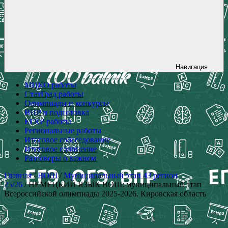
Навигация
МЦКО работы
СтатГрад работы
Олимпиады и конкурсы
ВПР и подготовка
ЕГКР работы
Региональные работы
Итоговое собеседование
Итоговое сочинение
Разговоры о важном
Главная
/
ВОШ
/
Муниципальный этап 43 регион
25/26
/ НЕМЕЦКИЙ ЯЗЫК ВОШ: муниципальный этап
Всероссийской олимпиады 2025-2026. Кировская область