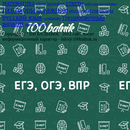
математика
ответы
обществознание
рабочая программа
разговоры о важном
россия мои горизонты
русский язык
тренировочный
сочинение
вариант
физика
химия
Copyright © "100 БАЛЬНИК" 2012 сайт носит
информационный характер - info@100ballnik.ru