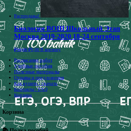
Распродажа!
Биология ВОШ Школьный Этап
Москва 2019-2020 18-24 сентября
₽
50,00
₽
0,00
В корзину
Расписание работ
Учебные пособия
Полезные материалы
Отзывы и предложения
Как купить / скачать
Контакты / FAQ
Корзина
Корзина
📚 Полка пособий