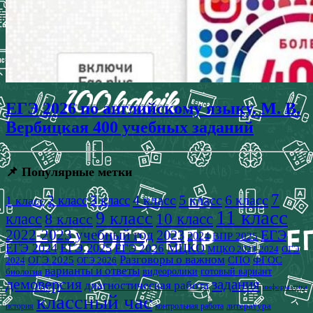
ЕГЭ 2026 по английскому языку. М. В.
Вербицкая 400 учебных заданий
📌 Популярные метки
7
4 класс
5 класс
6 класс
2 класс
3 класс
1 класс
11 класс
9 класс
класс
8 класс
10 класс
2022-2023 учебный год
2023
ЕГЭ
2024
ВПР 2025
ЕГЭ 2024
ЕГЭ 2025
МЦКО
ЕГЭ 2026
МЦКО 2023-2024
ОГЭ
Разговоры о важном
СПО
ОГЭ 2025
ФГОС
2024
ОГЭ 2026
варианты и ответы
видеоролики
готовый вариант
биология
демоверсия
задания
диагностическая работа
информатика
классный час
история
литература
контрольная работа