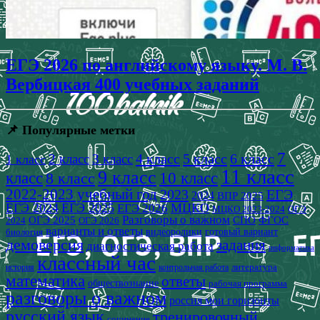
ЕГЭ 2026 по английскому языку. М. В.
Вербицкая 400 учебных заданий
📌 Популярные метки
7
4 класс
5 класс
6 класс
2 класс
3 класс
1 класс
11 класс
9 класс
класс
8 класс
10 класс
2022-2023 учебный год
2023
ЕГЭ
2024
ВПР 2025
ЕГЭ 2024
ЕГЭ 2025
МЦКО
ЕГЭ 2026
МЦКО 2023-2024
ОГЭ
Разговоры о важном
СПО
ОГЭ 2025
ФГОС
2024
ОГЭ 2026
варианты и ответы
видеоролики
готовый вариант
биология
демоверсия
задания
диагностическая работа
информатика
классный час
история
литература
контрольная работа
математика
ответы
обществознание
рабочая программа
разговоры о важном
россия мои горизонты
русский язык
тренировочный
сочинение