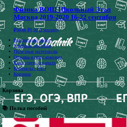
Физика ВОШ Школьный Этап
Москва 2019-2020 16-22 сентября
₽
50,00
₽
0,00
В корзину
Расписание работ
Учебные пособия
Полезные материалы
Отзывы и предложения
Как купить / скачать
Контакты / FAQ
Корзина
Корзина
📚 Полка пособий