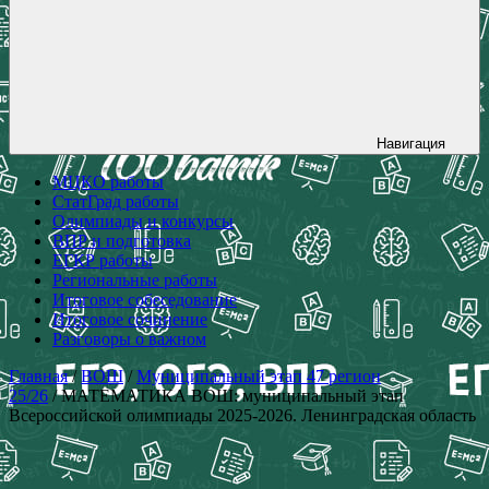
Навигация
МЦКО работы
СтатГрад работы
Олимпиады и конкурсы
ВПР и подготовка
ЕГКР работы
Региональные работы
Итоговое собеседование
Итоговое сочинение
Разговоры о важном
Главная
/
ВОШ
/
Муниципальный этап 47 регион
25/26
/ МАТЕМАТИКА ВОШ: муниципальный этап
Всероссийской олимпиады 2025-2026. Ленинградская область