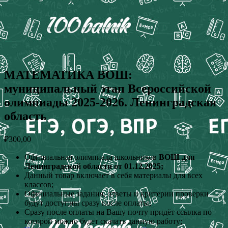
МАТЕМАТИКА ВОШ:
муниципальный этап Всероссийской
олимпиады 2025-2026. Ленинградская
область
₽
300,00
Официальная олимпиада школьников
ВОШ для
Ленинградской области от 01.12.2025;
Данный товар включает в себя материалы для всех
классов;
Официальные задания, ответы и критерии проверки
будут доступны сразу после оплаты;
Сразу после оплаты на Вашу почту придёт ссылка по
которой можно будет скачать данную работу;