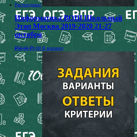
Распродажа!
Информатика ВОШ Школьный
Этап Москва 2019-2020 21-27
октября
₽
50,00
₽
0,00
В корзину