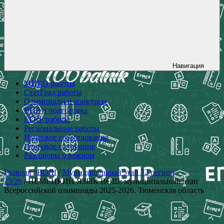
Навигация
МЦКО работы
СтатГрад работы
Олимпиады и конкурсы
ВПР и подготовка
ЕГКР работы
Региональные работы
Итоговое собеседование
Итоговое сочинение
Разговоры о важном
Главная
/
ВОШ
/
Муниципальный этап 72 регион
25/26
/ НЕМЕЦКИЙ ЯЗЫК ВОШ: муниципальный этап
Всероссийской олимпиады 2025-2026. Тюменская область