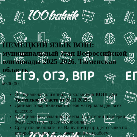
НЕМЕЦКИЙ ЯЗЫК ВОШ:
муниципальный этап Всероссийской
олимпиады 2025-2026. Тюменская
область
₽
300,00
Официальная олимпиада школьников
ВОШ для
Тюменской области от 28.11.2025;
Данный товар включает в себя материалы для всех
классов;
Официальные задания, ответы и критерии проверки
будут доступны сразу после оплаты;
Сразу после оплаты на Вашу почту придёт ссылка по
которой можно будет скачать данную работу;