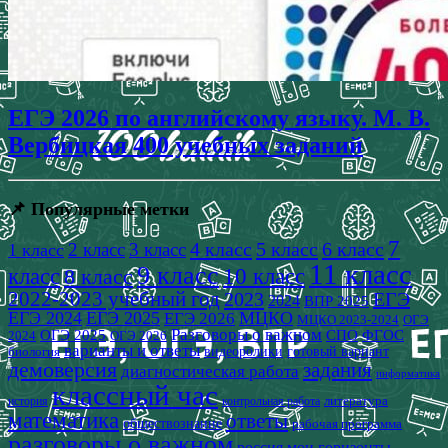
ЕГЭ 2026 по английскому языку. М. В.
Вербицкая 400 учебных заданий
📌 Популярные метки
7
4 класс
5 класс
6 класс
2 класс
3 класс
1 класс
11 класс
9 класс
класс
8 класс
10 класс
2022-2023 учебный год
2023
ЕГЭ
2024
ВПР 2025
ЕГЭ 2024
ЕГЭ 2025
МЦКО
ЕГЭ 2026
МЦКО 2023-2024
ОГЭ
Разговоры о важном
СПО
ОГЭ 2025
ФГОС
2024
ОГЭ 2026
варианты и ответы
видеоролики
готовый вариант
биология
демоверсия
задания
диагностическая работа
информатика
классный час
история
литература
контрольная работа
математика
ответы
обществознание
рабочая программа
разговоры о важном
россия мои горизонты