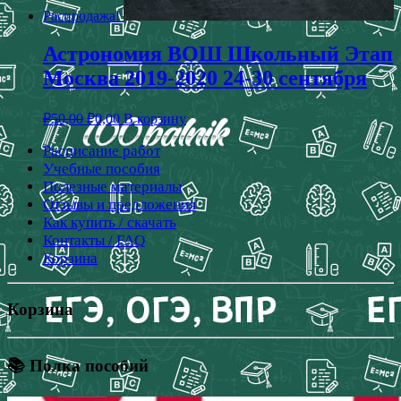
Распродажа!
Астрономия ВОШ Школьный Этап
Москва 2019-2020 24-30 сентября
₽
50,00
₽
0,00
В корзину
Расписание работ
Учебные пособия
Полезные материалы
Отзывы и предложения
Как купить / скачать
Контакты / FAQ
Корзина
Корзина
📚 Полка пособий