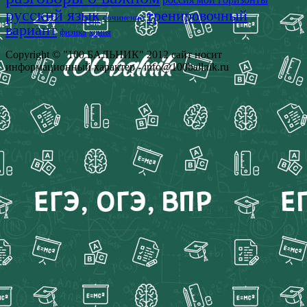
русский язык
тренировочный
сочинение
вариант
физика
химия
Copyright © "100 БАЛЬНИК" 2012 сайт носит
информационный характер - info@100ballnik.ru