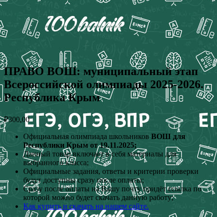
ПРАВО ВОШ: муниципальный этап
Всероссийской олимпиады 2025-2026.
Республика Крым
₽
300,00
Официальная олимпиада школьников
ВОШ для
Республики Крым от 19.11.2025;
Данный товар включает в себя материалы для
выбранного класса;
Официальные задания, ответы и критерии проверки
будут доступны сразу после оплаты;
Сразу после оплаты на Вашу почту придёт ссылка по
которой можно будет скачать данную работу;
Как купить и скачать на нашем сайте.