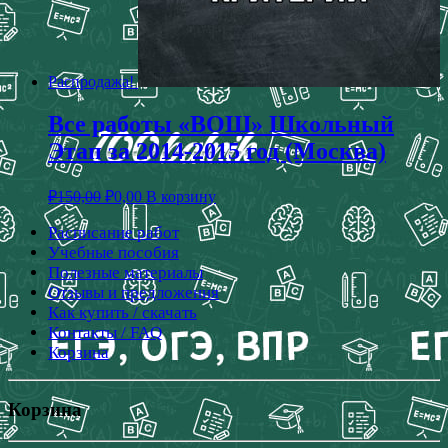
Распродажа!
Все работы «ВОШ» Школьный
Этап за 2014-2015 год (Москва)
₽
150,00
₽
0,00
В корзину
Расписание работ
Учебные пособия
Полезные материалы
Отзывы и предложения
Как купить / скачать
Контакты / FAQ
Корзина
Корзина