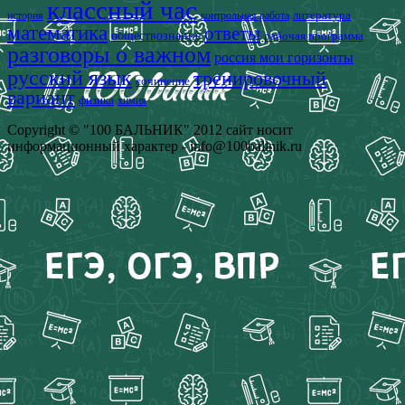
классный час
история
литература
контрольная работа
математика
ответы
обществознание
рабочая программа
разговоры о важном
россия мои горизонты
русский язык
тренировочный
сочинение
вариант
физика
химия
Copyright © "100 БАЛЬНИК" 2012 сайт носит
информационный характер - info@100ballnik.ru