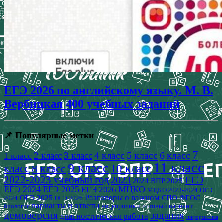
ЕГЭ 2026 по английскому языку. М. В.
Вербицкая 400 учебных заданий
📌 Популярные метки
7
4 класс
5 класс
6 класс
2 класс
3 класс
1 класс
11 класс
9 класс
класс
8 класс
10 класс
2022-2023 учебный год
2023
ЕГЭ
2024
ВПР 2025
ЕГЭ 2024
ЕГЭ 2025
МЦКО
ЕГЭ 2026
МЦКО 2023-2024
ОГЭ
Разговоры о важном
СПО
ОГЭ 2025
ФГОС
2024
ОГЭ 2026
варианты и ответы
видеоролики
готовый вариант
биология
демоверсия
задания
диагностическая работа
информатика