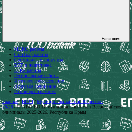
Навигация
МЦКО работы
СтатГрад работы
Олимпиады и конкурсы
ВПР и подготовка
ЕГКР работы
Региональные работы
Итоговое собеседование
Итоговое сочинение
Разговоры о важном
Главная
/
ВОШ
/
Муниципальный этап 82 регион
25/26
/ ПРАВО ВОШ: муниципальный этап Всероссийской
олимпиады 2025-2026. Республика Крым