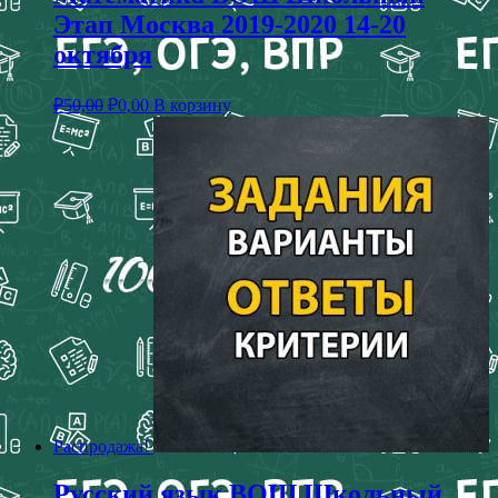
Этап Москва 2019-2020 14-20
октября
₽
50,00
₽
0,00
В корзину
Распродажа!
Русский язык ВОШ Школьный