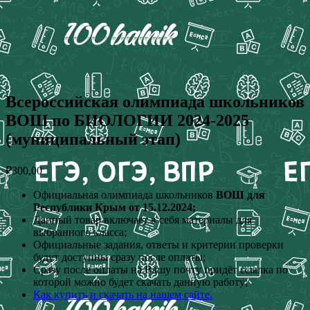
Всероссийская олимпиада школьников
ВОШ по БИОЛОГИИ 2024-2025
(муниципальный этап)
₽
300,00
Официальная олимпиада школьников
ВОШ для
Республики Крым от 15.12.2024;
Данный товар включает в себя материалы для
выбранного класса;
Официальные задания, ответы и критерии проверки
будут доступны сразу после оплаты;
Сразу после оплаты на Вашу почту придёт ссылка по
которой можно будет скачать данную работу;
Как купить и скачать на нашем сайте.