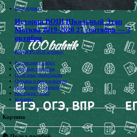
Распродажа!
История ВОШ Школьный Этап
Москва 2019-2020 27 сентября — 3
октября
₽
50,00
₽
0,00
В корзину
Расписание работ
Учебные пособия
Полезные материалы
Отзывы и предложения
Как купить / скачать
Контакты / FAQ
Корзина
Корзина
📚 Полка пособий