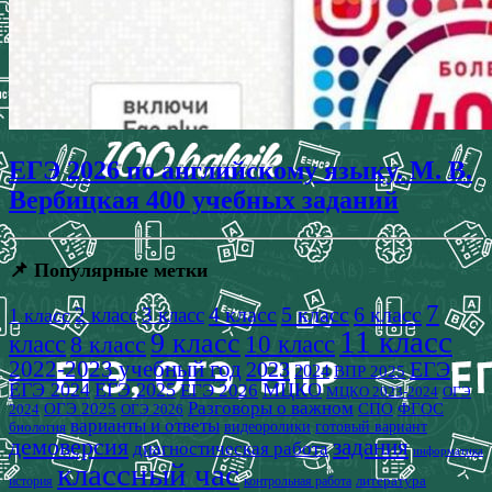
ЕГЭ 2026 по английскому языку. М. В.
Вербицкая 400 учебных заданий
📌 Популярные метки
7
4 класс
5 класс
6 класс
2 класс
3 класс
1 класс
11 класс
9 класс
класс
8 класс
10 класс
2022-2023 учебный год
2023
ЕГЭ
2024
ВПР 2025
ЕГЭ 2024
ЕГЭ 2025
МЦКО
ЕГЭ 2026
МЦКО 2023-2024
ОГЭ
Разговоры о важном
СПО
ОГЭ 2025
ФГОС
2024
ОГЭ 2026
варианты и ответы
видеоролики
готовый вариант
биология
демоверсия
задания
диагностическая работа
информатика
классный час
история
литература
контрольная работа