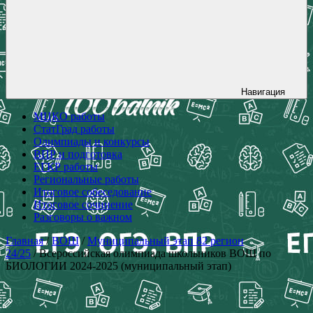
Навигация
МЦКО работы
СтатГрад работы
Олимпиады и конкурсы
ВПР и подготовка
ЕГКР работы
Региональные работы
Итоговое собеседование
Итоговое сочинение
Разговоры о важном
Главная
/
ВОШ
/
Муниципальный этап 82 регион
24/25
/ Всероссийская олимпиада школьников ВОШ по
БИОЛОГИИ 2024-2025 (муниципальный этап)