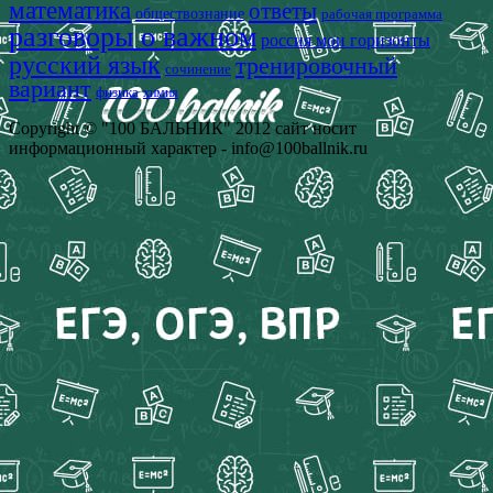
математика
ответы
обществознание
рабочая программа
разговоры о важном
россия мои горизонты
русский язык
тренировочный
сочинение
вариант
физика
химия
Copyright © "100 БАЛЬНИК" 2012 сайт носит
информационный характер - info@100ballnik.ru