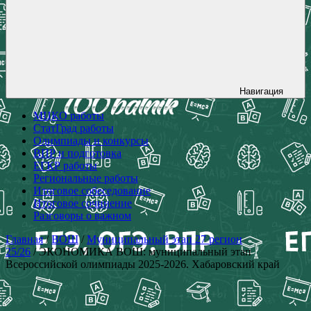
Навигация
МЦКО работы
СтатГрад работы
Олимпиады и конкурсы
ВПР и подготовка
ЕГКР работы
Региональные работы
Итоговое собеседование
Итоговое сочинение
Разговоры о важном
Главная
/
ВОШ
/
Муниципальный этап 27 регион
25/26
/ ЭКОНОМИКА ВОШ: муниципальный этап
Всероссийской олимпиады 2025-2026. Хабаровский край