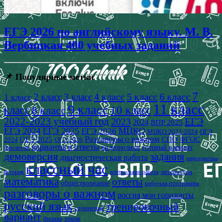
ЕГЭ 2026 по английскому языку. М. В.
Вербицкая 400 учебных заданий
📌 Популярные метки
7
4 класс
5 класс
6 класс
2 класс
3 класс
1 класс
11 класс
9 класс
класс
8 класс
10 класс
2022-2023 учебный год
2023
ЕГЭ
2024
ВПР 2025
ЕГЭ 2024
ЕГЭ 2025
МЦКО
ЕГЭ 2026
МЦКО 2023-2024
ОГЭ
Разговоры о важном
СПО
ОГЭ 2025
ФГОС
2024
ОГЭ 2026
варианты и ответы
видеоролики
готовый вариант
биология
демоверсия
задания
диагностическая работа
информатика
классный час
история
литература
контрольная работа
математика
ответы
обществознание
рабочая программа
разговоры о важном
россия мои горизонты
русский язык
тренировочный
сочинение
вариант
физика
химия