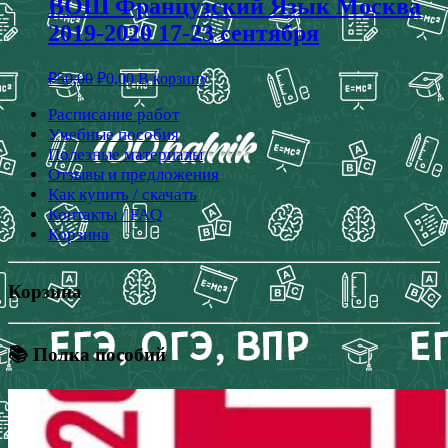
ВОШ Французский Язык Москва
2019-2020 17-23 сентября
₽
50,00
₽
0,00
В корзину
Расписание работ
Учебные пособия
Полезные материалы
Отзывы и предложения
Как купить / скачать
Контакты / FAQ
Корзина
Корзина
📚 Полка пособий