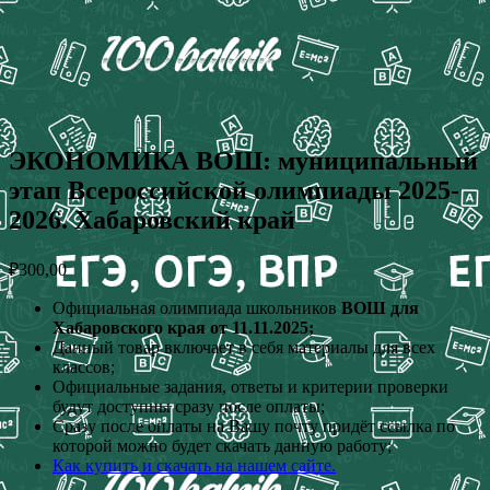
ЭКОНОМИКА ВОШ: муниципальный
этап Всероссийской олимпиады 2025-
2026. Хабаровский край
₽
300,00
Официальная олимпиада школьников
ВОШ для
Хабаровского края от 11.11.2025;
Данный товар включает в себя материалы для всех
классов;
Официальные задания, ответы и критерии проверки
будут доступны сразу после оплаты;
Сразу после оплаты на Вашу почту придёт ссылка по
которой можно будет скачать данную работу;
Как купить и скачать на нашем сайте.