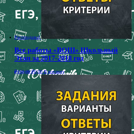
Распродажа!
Все работы «ВОШ» Школьный
Этап за 2017-2018 год
₽
150,00
₽
0,00
В корзину