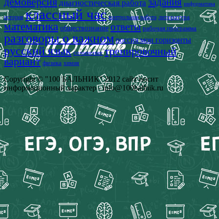
демоверсия
задания
диагностическая работа
информатика
классный час
история
литература
контрольная работа
математика
ответы
обществознание
рабочая программа
разговоры о важном
россия мои горизонты
русский язык
тренировочный
сочинение
вариант
физика
химия
Copyright © "100 БАЛЬНИК" 2012 сайт носит
информационный характер - info@100ballnik.ru