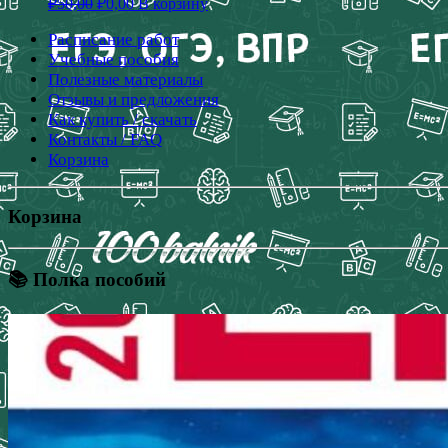
₽
50,00
₽
0,00
В корзину
Расписание работ
Учебные пособия
Полезные материалы
Отзывы и предложения
Как купить / скачать
Контакты / FAQ
Корзина
Корзина
📚 Полка пособий