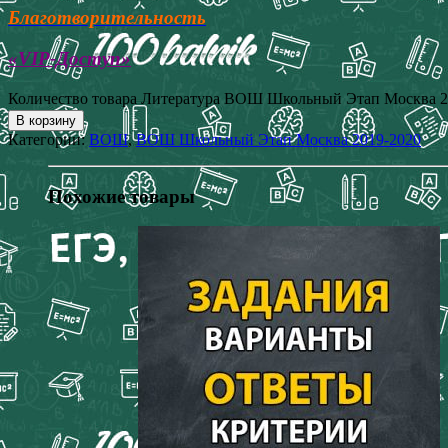
Благотворительность
«VIP-Доступ»
Количество товара Литература ВОШ Школьный Этап Москва 20
В корзину
Категории:
ВОШ
,
ВОШ Школьный Этап Москва 2019-2020
Похожие товары