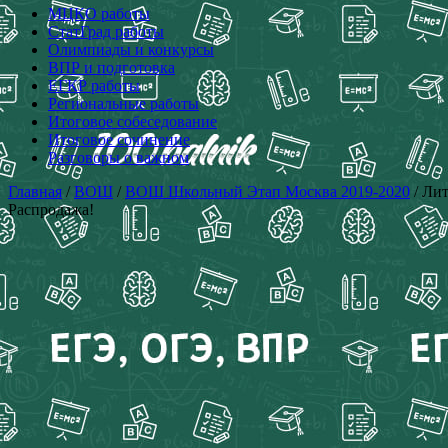
МЦКО работы
СтатГрад работы
Олимпиады и конкурсы
ВПР и подготовка
ЕГКР работы
Региональные работы
Итоговое собеседование
Итоговое сочинение
Разговоры о важном
Главная
/
ВОШ
/
ВОШ Школьный Этап Москва 2019-2020
/ Ли
Распродажа!