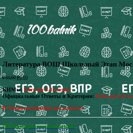
Литература ВОШ Школьный Этап Москва
₽
50,00
₽
0,00
КИМы:
Есть на 5-11 класс
Официальные Ответы и Критерии:
Есть на 5-11 к
В Товар включены все классы!
Инструкция по скачиванию