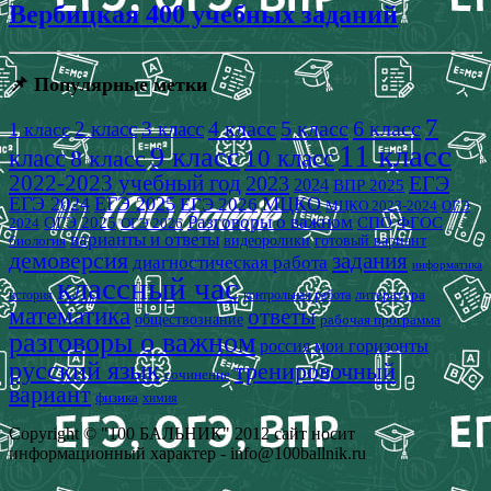
Вербицкая 400 учебных заданий
📌 Популярные метки
7
4 класс
5 класс
6 класс
2 класс
3 класс
1 класс
11 класс
9 класс
класс
8 класс
10 класс
2022-2023 учебный год
2023
ЕГЭ
2024
ВПР 2025
ЕГЭ 2024
ЕГЭ 2025
МЦКО
ЕГЭ 2026
МЦКО 2023-2024
ОГЭ
Разговоры о важном
СПО
ОГЭ 2025
ФГОС
2024
ОГЭ 2026
варианты и ответы
видеоролики
готовый вариант
биология
демоверсия
задания
диагностическая работа
информатика
классный час
история
литература
контрольная работа
математика
ответы
обществознание
рабочая программа
разговоры о важном
россия мои горизонты
русский язык
тренировочный
сочинение
вариант
физика
химия
Copyright © "100 БАЛЬНИК" 2012 сайт носит
информационный характер - info@100ballnik.ru