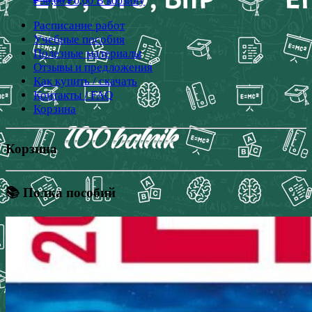
₽
50,00
₽
0,00
В корзину
Расписание работ
Учебные пособия
Полезные материалы
Отзывы и предложения
Как купить / скачать
Контакты / FAQ
Корзина
Корзина
📚 Полка пособий