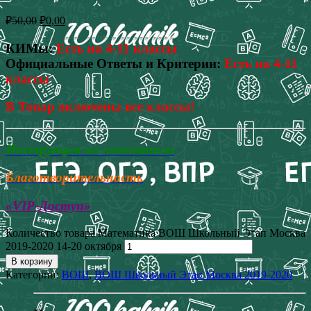
₽
50,00
₽
0,00
КИМы:
Есть на 4-11 классы
Официальные Ответы и Критерии:
Есть на 4-11
классы
В Товар включены все классы!
Инструкция по скачиванию
Благотворительность
«VIP-Доступ»
Количество товара Математика ВОШ Школьный Этап Москва
2019-2020 14-20 октября
В корзину
Категории:
ВОШ
,
ВОШ Школьный Этап Москва 2019-2020