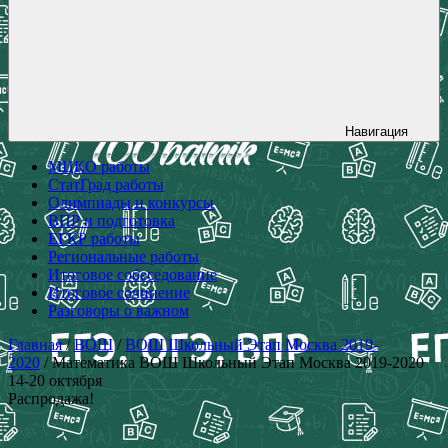
Навигация
МЦКО работы
СтатГрад работы
Олимпиады и конкурсы
ВПР и подготовка
ЕГКР работы
Региональные работы
Итоговое собеседование
Итоговое сочинение
Разговоры о важном
Главная
/
ВОШ
/
ВОШ Школьный Этап Москва 2019-
2020
/ Математика ВОШ Школьный Этап Москва 2019-2020
14-20 октября
Распродажа!