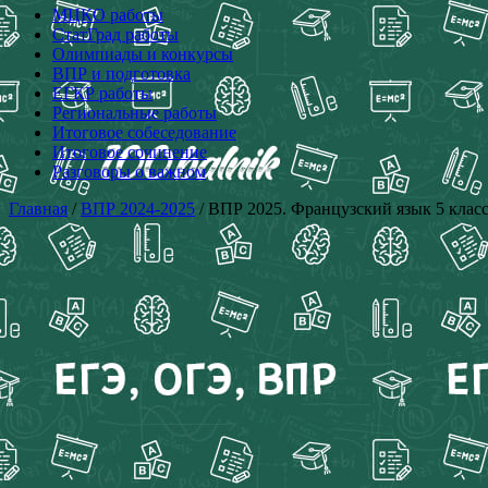
МЦКО работы
СтатГрад работы
Олимпиады и конкурсы
ВПР и подготовка
ЕГКР работы
Региональные работы
Итоговое собеседование
Итоговое сочинение
Разговоры о важном
Главная
/
ВПР 2024-2025
/ ВПР 2025. Французский язык 5 класс