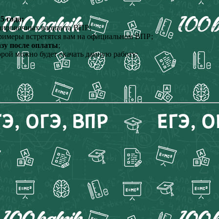
5 года;
енировочных варианта ВПР;
римеры встретятся вам на официальном ВПР;
азу после оплаты
;
орой можно будет скачать данную работу;