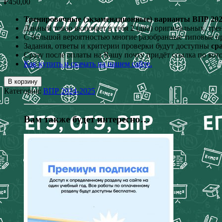
₽
450,00
Тренировочные (экзаменационные) варианты ВПР 202
Данный товар включает в себя 2 (два) оригинальных, тр
С большой вероятностью многие разобранные типовые п
Задания, ответы и критерии проверки будут доступны
ср
Сразу после оплаты на Вашу почту придёт ссылка по кот
Как купить и скачать на нашем сайте.
В корзину
Категория:
ВПР 2024-2025
Вам также будет интересно…