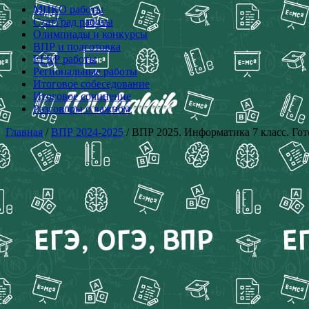
МЦКО работы
СтатГрад работы
Олимпиады и конкурсы
ВПР и подготовка
ЕГКР работы
Региональные работы
Итоговое собеседование
Итоговое сочинение
Разговоры о важном
Главная
/
ВПР 2024-2025
/ ВПР 2025. Информатика 7 класс. Гот