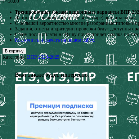
₽
450,00
Тренировочные (экзаменационные) варианты ВПР 2025 г
Данный товар включает в себя 4 (четыре) оригинальных
С большой вероятностью многие разобранные типовые п
Задания, ответы и критерии проверки будут доступны
ср
Сразу после оплаты на Вашу почту придёт ссылка по кот
Как купить и скачать на нашем сайте.
В корзину
Категория:
ВПР 2024-2025
Вам также будет интересно…