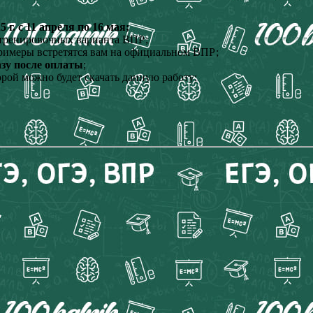
. с 11 апреля по 16 мая;
, тренировочных варианта ВПР;
римеры встретятся вам на официальном ВПР;
азу после оплаты
;
орой можно будет скачать данную работу;