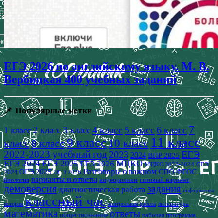
ЕГЭ 2026 по английскому языку. М. В.
Вербицкая 400 учебных заданий
📌 Популярные метки
7
4 класс
5 класс
6 класс
2 класс
3 класс
1 класс
11 класс
9 класс
класс
8 класс
10 класс
2022-2023 учебный год
2023
ЕГЭ
2024
ВПР 2025
ЕГЭ 2024
ЕГЭ 2025
МЦКО
ЕГЭ 2026
МЦКО 2023-2024
ОГЭ
Разговоры о важном
СПО
ОГЭ 2025
ФГОС
2024
ОГЭ 2026
варианты и ответы
видеоролики
готовый вариант
биология
демоверсия
задания
диагностическая работа
информатика
классный час
история
литература
контрольная работа
математика
ответы
обществознание
рабочая программа