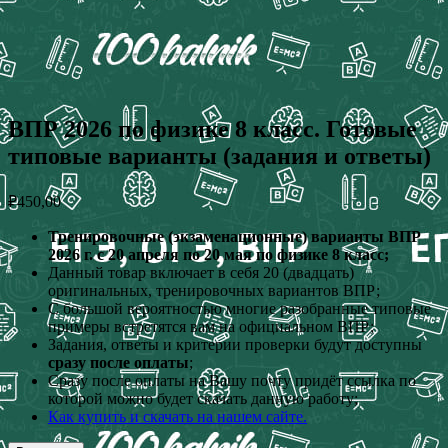
ВПР 2026 по физике 8 класс. Готовые
типовые варианты (задания и ответы)
₽
450,00
Тренировочные (экзаменационные) варианты ВПР
2026 г. с 20 апреля по 20 мая по физике 8 класс;
Данный товар включает в себя 20 (двадцать)
оригинальных, тренировочных вариантов ВПР;
С большой вероятностью многие разобранные типовые
примеры встретятся вам на официальном ВПР;
Задания, ответы и критерии проверки будут доступны
сразу после оплаты
;
Сразу после оплаты на Вашу почту придёт ссылка по
которой можно будет скачать данную работу;
Как купить и скачать на нашем сайте.