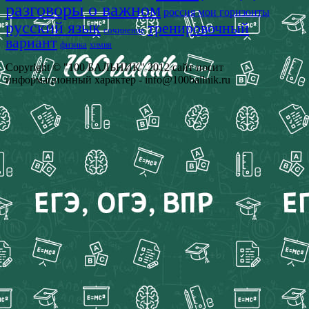
разговоры о важном
россия мои горизонты
русский язык
тренировочный
сочинение
вариант
физика
химия
Copyright © "100 БАЛЬНИК" 2012 сайт носит
информационный характер - info@100ballnik.ru