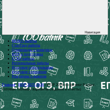
Навигация
МЦКО работы
СтатГрад работы
Олимпиады и конкурсы
ВПР и подготовка
ЕГКР работы
Региональные работы
Итоговое собеседование
Итоговое сочинение
Разговоры о важном
Главная
/
ВПР 2025-2026
/ ВПР 2026 по физике 8 класс.
Готовые типовые варианты (задания и ответы)