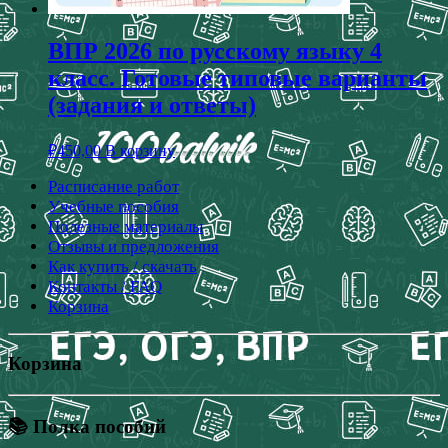
ВПР 2026 по русскому языку 4
класс. Готовые типовые варианты
(задания и ответы)
₽
450,00
В корзину
Расписание работ
Учебные пособия
Полезные материалы
Отзывы и предложения
Как купить / скачать
Контакты / FAQ
Корзина
Корзина
📚 Полка пособий