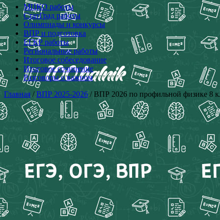
МЦКО работы
СтатГрад работы
Олимпиады и конкурсы
ВПР и подготовка
ЕГКР работы
Региональные работы
Итоговое собеседование
Итоговое сочинение
Разговоры о важном
Главная
/
ВПР 2025-2026
/ ВПР 2026 по профильной физике 8 кл