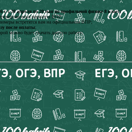
. с 20 апреля по 20 мая по профильной физике 8 класс;
, тренировочных варианта ВПР;
римеры встретятся вам на официальном ВПР;
азу после оплаты
;
орой можно будет скачать данную работу;