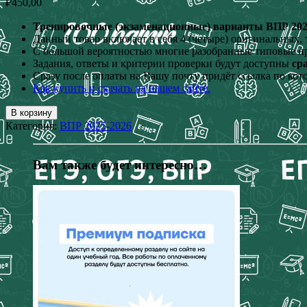
₽
450,00
Тренировочные (экзаменационные) варианты ВПР 2026 г
Данный товар включает в себя 4 (четыре) оригинальных
С большой вероятностью многие разобранные типовые п
Задания, ответы и критерии проверки будут доступны
ср
Сразу после оплаты на Вашу почту придёт ссылка по кот
Как купить и скачать на нашем сайте.
В корзину
Категория:
ВПР 2025-2026
Вам также будет интересно…