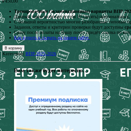
₽
450,00
Тренировочные (экзаменационные) варианты ВПР 2026 г
Данный товар включает в себя 10 (десять) оригинальных
С большой вероятностью многие разобранные типовые п
Задания, ответы и критерии проверки будут доступны
ср
Сразу после оплаты на Вашу почту придёт ссылка по кот
Как купить и скачать на нашем сайте.
В корзину
Категория:
ВПР 2025-2026
Вам также будет интересно…