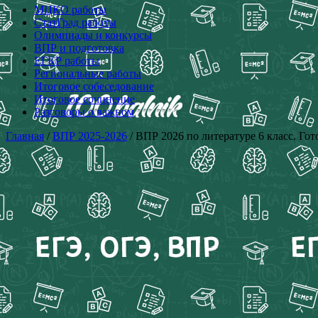
МЦКО работы
СтатГрад работы
Олимпиады и конкурсы
ВПР и подготовка
ЕГКР работы
Региональные работы
Итоговое собеседование
Итоговое сочинение
Разговоры о важном
Главная
/
ВПР 2025-2026
/ ВПР 2026 по литературе 6 класс. Го