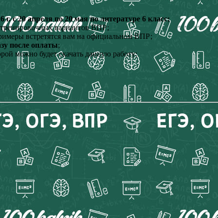
. с 20 апреля по 20 мая по литературе 6 класс;
, тренировочных вариантов ВПР;
римеры встретятся вам на официальном ВПР;
азу после оплаты
;
орой можно будет скачать данную работу;