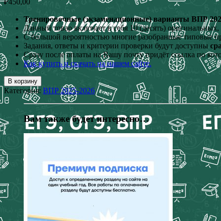
₽
450,00
Тренировочные (экзаменационные) варианты ВПР 2026 г
Данный товар включает в себя 10 (десять) оригинальных
С большой вероятностью многие разобранные типовые п
Задания, ответы и критерии проверки будут доступны
ср
Сразу после оплаты на Вашу почту придёт ссылка по кот
Как купить и скачать на нашем сайте.
В корзину
Категория:
ВПР 2025-2026
Вам также будет интересно…