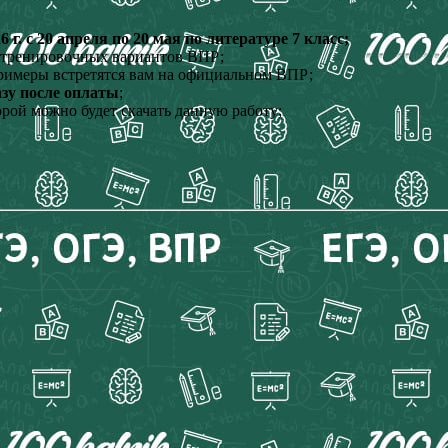
. с 20 апреля по 20 мая по литературе 7 класс;
, тренировочных вариантов ВПР;
римеры встретятся вам на официальном ВПР;
азу после оплаты
;
орой можно будет скачать данную работу;