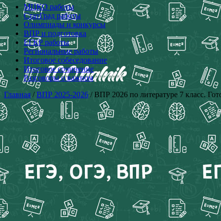
МЦКО работы
СтатГрад работы
Олимпиады и конкурсы
ВПР и подготовка
ЕГКР работы
Региональные работы
Итоговое собеседование
Итоговое сочинение
Разговоры о важном
Главная
/
ВПР 2025-2026
/ ВПР 2026 по литературе 7 класс. Го