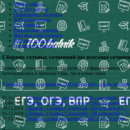
МЦКО работы
СтатГрад работы
Олимпиады и конкурсы
ВПР и подготовка
ЕГКР работы
Региональные работы
Итоговое собеседование
Итоговое сочинение
Разговоры о важном
Сборник готовых сочинений (на итоговое сочинен
Комплекты тем итогового сочинения будут формироваться из е
использовались в прошлые годы, так и новые темы
Сборник готовых сочинений (300 сочинений), список литерат
01.12.2021.
Сборник готовых сочинений (250 сочинений), спис
15.04.2021.
Сборник «Готовых Сочинений (250 сочинений)» + 
04.12.2019.
Сборник «Готовых Сочинений (209 сочинений)» + 
05.12.2018.
Сборник «Готовых Сочинений (100 сочинений)» + «
07.12.2016.
Сборник готовых сочинений 2016-2017 (30 штук)