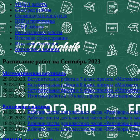
МЦКО работы
СтатГрад работы
Олимпиады и конкурсы
ВПР и подготовка
ЕГКР работы
Региональные работы
Итоговое собеседование
Итоговое сочинение
Разговоры о важном
Расписание работ на Сентябрь 2023
Математическая вертикаль
29.08.2023.
Вступительная работа в 7 класс проекта «Математи
29.08.2023.
Вступительная работа в 8 класс проекта «Математи
29.08.2023.
Вступительная работа в 9 класс проекта «Математи
19.09.2023.
Итоговая работа в 10 класс проекта «Математичес
Разговоры о важном
04.09.2023.
Рабочие листы для классных часов «Разговоры о в
11.09.2023.
Рабочие листы для классных часов «Разговоры о ва
18.09.2023.
Рабочие листы для классных часов «Разговоры о в
25.09.2023.
Рабочие листы для классных часов «Разговоры о ва
ОВИО Наше наследие