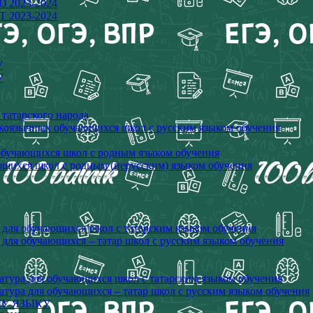
 2023-2024
 2023-2024
У
У
 татарского народа
сскоязычных обучающихся школ с русским языком обучения
я обучающихся школ с родным языком обучения
ающихся школ с родным (нерусским) языком обучения
к для обучающихся школ с татарским языком обучения
к для обучающихся – татар школ с русским языком обучения
ература для обучающихся школ с татарским языком обучения
ратура для обучающихся – татар школ с русским языком обучения
ОМУ ЯЗЫКУ