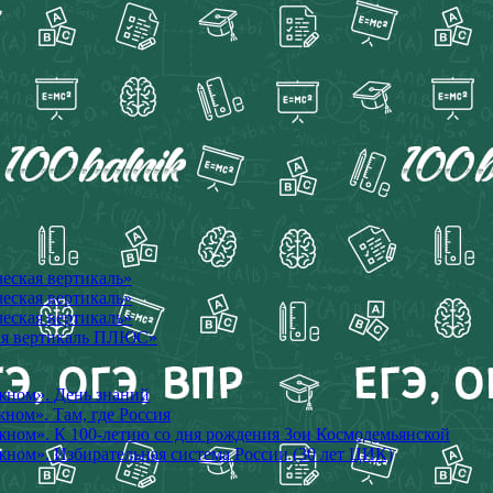
ческая вертикаль»
ческая вертикаль»
ческая вертикаль»
кая вертикаль ПЛЮС»
ажном». День знаний
жном». Там, где Россия
ажном». К 100-летию со дня рождения Зои Космодемьянской
жном». Избирательная система России (30 лет ЦИК)