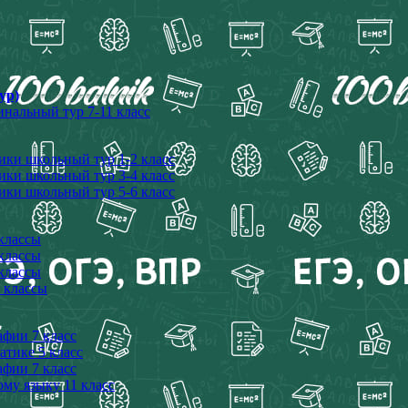
ур)
альный тур 7-11 класс
ики школьный тур 1-2 класс
ики школьный тур 3-4 класс
ики школьный тур 5-6 класс
 классы
 классы
 классы
 классы
афии 7 класс
атике 5 класс
афии 7 класс
ому языку 11 класс