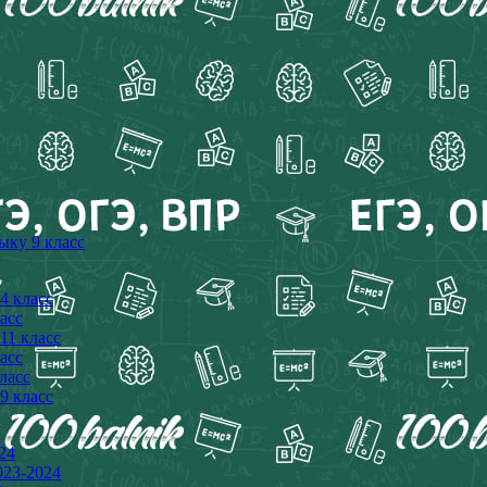
ыку 9 класс
4 класс
асс
11 класс
асс
ласс
9 класс
24
23-2024