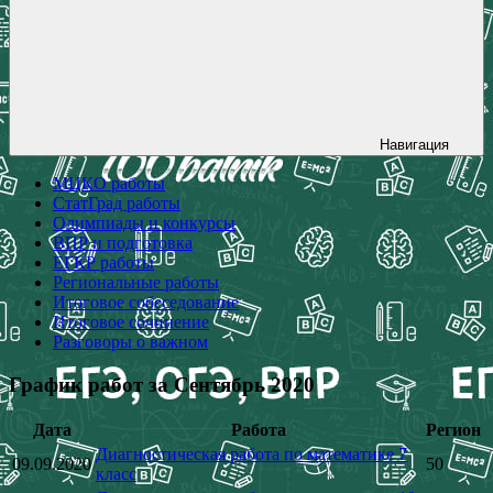
Навигация
МЦКО работы
СтатГрад работы
Олимпиады и конкурсы
ВПР и подготовка
ЕГКР работы
Региональные работы
Итоговое собеседование
Итоговое сочинение
Разговоры о важном
График работ за Сентябрь 2020
Дата
Работа
Регион
Диагностическая работа по математике 7
09.09.2020
50
класс