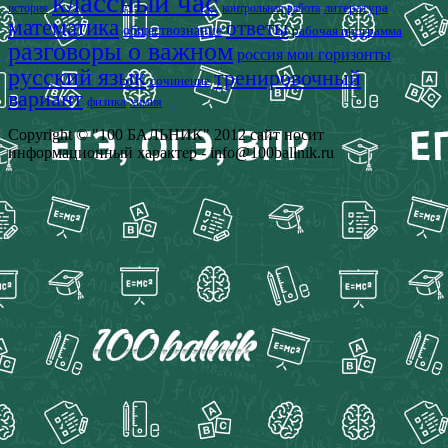
классный час
история
литература
контрольная работа
математика
ответы
обществознание
рабочая программа
разговоры о важном
россия мои горизонты
русский язык
тренировочный
сочинение
вариант
физика
химия
Copyright © "100 БАЛЬНИК" 2012 сайт носит
информационный характер - info@100ballnik.ru