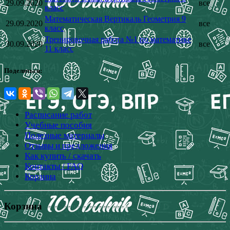
29.09.2020
все
класс
Математическая Вертикаль Геометрия 9
29.09.2020
все
класс
Тренировочная работа №1 по математике
30.09.2020
все
11 класс
Поделиться:
Расписание работ
Учебные пособия
Полезные материалы
Отзывы и предложения
Как купить / скачать
Контакты / FAQ
Корзина
Корзина