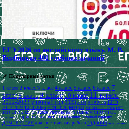
ЕГЭ 2026 по английскому языку. М. В.
Вербицкая 400 учебных заданий
📌 Популярные метки
7
4 класс
5 класс
6 класс
2 класс
3 класс
1 класс
11 класс
9 класс
класс
8 класс
10 класс
2022-2023 учебный год
2023
ЕГЭ
2024
ВПР 2025
ЕГЭ 2024
ЕГЭ 2025
МЦКО
ЕГЭ 2026
МЦКО 2023-2024
ОГЭ
Разговоры о важном
СПО
ОГЭ 2025
ФГОС
2024
ОГЭ 2026
варианты и ответы
видеоролики
готовый вариант
биология
демоверсия
задания
диагностическая работа
информатика