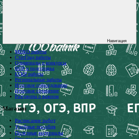
Навигация
МЦКО работы
СтатГрад работы
Олимпиады и конкурсы
ВПР и подготовка
ЕГКР работы
Региональные работы
Итоговое собеседование
Итоговое сочинение
Разговоры о важном
Магазин
Расписание работ
Учебные пособия
Полезные материалы