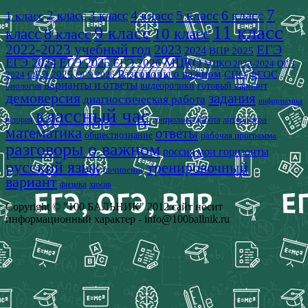
7
4 класс
5 класс
6 класс
2 класс
3 класс
1 класс
11 класс
9 класс
класс
8 класс
10 класс
2022-2023 учебный год
2023
ЕГЭ
2024
ВПР 2025
ЕГЭ 2024
ЕГЭ 2025
МЦКО
ЕГЭ 2026
МЦКО 2023-2024
ОГЭ
Разговоры о важном
СПО
ОГЭ 2025
ФГОС
2024
ОГЭ 2026
варианты и ответы
видеоролики
готовый вариант
биология
демоверсия
задания
диагностическая работа
информатика
классный час
история
литература
контрольная работа
математика
ответы
обществознание
рабочая программа
разговоры о важном
россия мои горизонты
русский язык
тренировочный
сочинение
вариант
физика
химия
Copyright © "100 БАЛЬНИК" 2012 сайт носит
информационный характер - info@100ballnik.ru