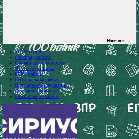
Навигация
МЦКО работы
СтатГрад работы
Олимпиады и конкурсы
ВПР и подготовка
ЕГКР работы
Региональные работы
Итоговое собеседование
Итоговое сочинение
Разговоры о важном