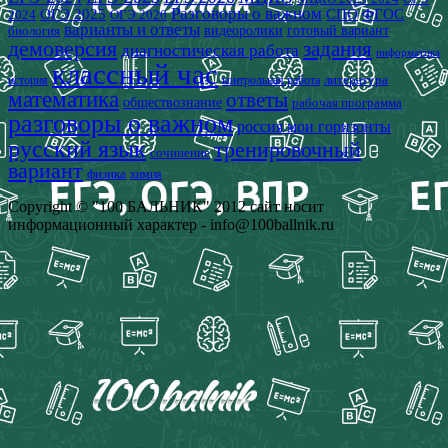
Разговоры о важном
СПО
ОГЭ 2025
ФГОС
2024
ОГЭ 2026
варианты и ответы
видеоролики
готовый вариант
биология
демоверсия
задания
диагностическая работа
информатика
классный час
история
литература
контрольная работа
математика
ответы
обществознание
рабочая программа
разговоры о важном
россия мои горизонты
русский язык
тренировочный
сочинение
вариант
физика
химия
Copyright © "100 БАЛЬНИК" 2012 сайт носит
информационный характер - info@100ballnik.ru