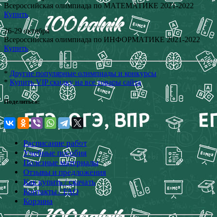
Всероссийская олимпиада по МАТЕМАТИКЕ 2021-2022
Купить
26-29 октября
Всероссийская олимпиада по ИНФОРМАТИКЕ 2021-2022
Купить
*
Другие популярные олимпиады и конкурсы
*
Купить VIP скидку на все товары сайта
Поделиться:
Расписание работ
Учебные пособия
Полезные материалы
Отзывы и предложения
Как купить / скачать
Контакты / FAQ
Корзина