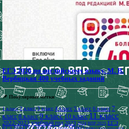
ЕГЭ 2026 по английскому языку. М. В.
Вербицкая 400 учебных заданий
📌 Популярные метки
7
4 класс
5 класс
6 класс
2 класс
3 класс
1 класс
11 класс
9 класс
класс
8 класс
10 класс
2022-2023 учебный год
2023
ЕГЭ
2024
ВПР 2025
ЕГЭ 2024
ЕГЭ 2025
МЦКО
ЕГЭ 2026
МЦКО 2023-2024
ОГЭ