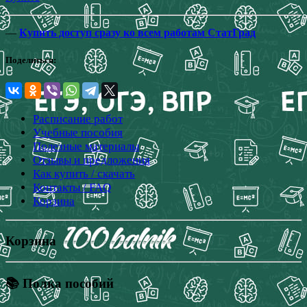
—
Купить доступ сразу ко всем работам СтатГрад
Поделиться:
Расписание работ
Учебные пособия
Полезные материалы
Отзывы и предложения
Как купить / скачать
Контакты / FAQ
Корзина
Корзина
📚 Полка пособий