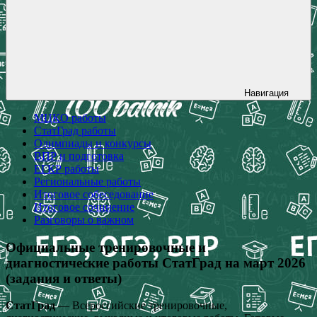
Навигация
МЦКО работы
СтатГрад работы
Олимпиады и конкурсы
ВПР и подготовка
ЕГКР работы
Региональные работы
Итоговое собеседование
Итоговое сочинение
Разговоры о важном
Официальные тренировочные и
диагностические работы СтатГрад на март 2026
(задания и ответы)
СтатГрад
— Всероссийские тренировочные,