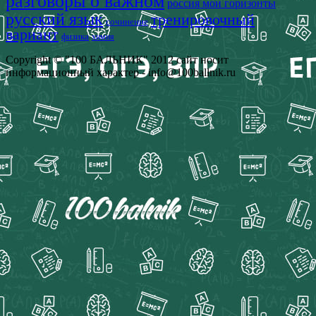
разговоры о важном
россия мои горизонты
русский язык
тренировочный
сочинение
вариант
физика
химия
Copyright © "100 БАЛЬНИК" 2012 сайт носит
информационный характер - info@100ballnik.ru