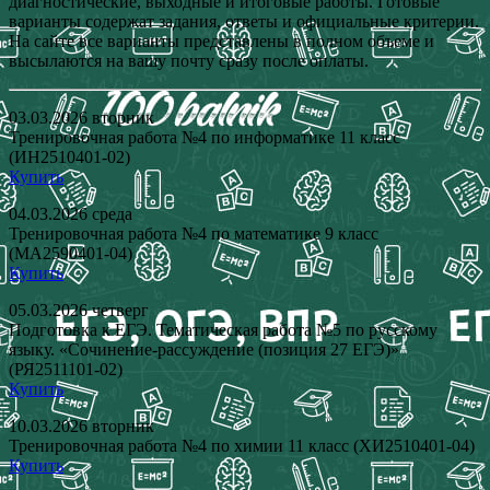
диагностические, выходные и итоговые работы. Готовые
варианты содержат задания, ответы и официальные критерии.
На сайте все варианты представлены в полном объеме и
высылаются на вашу почту сразу после оплаты.
03.03.2026 вторник
Тренировочная работа №4 по информатике 11 класс
(ИН2510401-02)
Купить
04.03.2026 среда
Тренировочная работа №4 по математике 9 класс
(МА2590401-04)
Купить
05.03.2026 четверг
Подготовка к ЕГЭ. Тематическая работа №5 по русскому
языку. «Сочинение-рассуждение (позиция 27 ЕГЭ)»
(РЯ2511101-02)
Купить
10.03.2026 вторник
Тренировочная работа №4 по химии 11 класс (ХИ2510401-04)
Купить