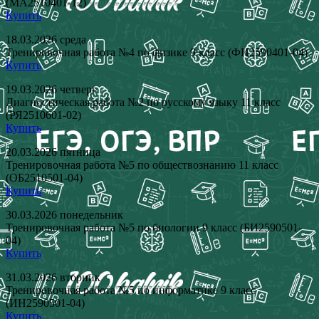
(МА2510401-12)
Купить
18.03.2026 среда
Тренировочная работа №4 по физике 9 класс (ФИ2590401-04)
Купить
19.03.2026 четверг
Диагностическая работа №2 по русскому языку 11 класс
(РЯ2510601-02)
Купить
20.03.2026 пятница
Тренировочная работа №5 по обществознанию 11 класс
(ОБ2510501-04)
Купить
30.03.2026 понедельник
Тренировочная работа №5 по биологии 9 класс (БИ2590501-
04)
Купить
31.03.2026 вторник
Тренировочная работа №5 по информатике 9 класс
(ИН2590501-04)
Купить