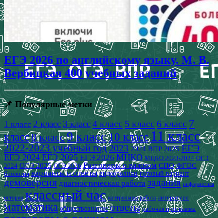
ЕГЭ 2026 по английскому языку. М. В.
Вербицкая 400 учебных заданий
📌 Популярные метки
7
4 класс
5 класс
6 класс
2 класс
3 класс
1 класс
11 класс
9 класс
класс
8 класс
10 класс
2022-2023 учебный год
2023
ЕГЭ
2024
ВПР 2025
ЕГЭ 2024
ЕГЭ 2025
МЦКО
ЕГЭ 2026
МЦКО 2023-2024
ОГЭ
Разговоры о важном
СПО
ОГЭ 2025
ФГОС
2024
ОГЭ 2026
варианты и ответы
видеоролики
готовый вариант
биология
демоверсия
задания
диагностическая работа
информатика
классный час
история
литература
контрольная работа
математика
ответы
обществознание
рабочая программа