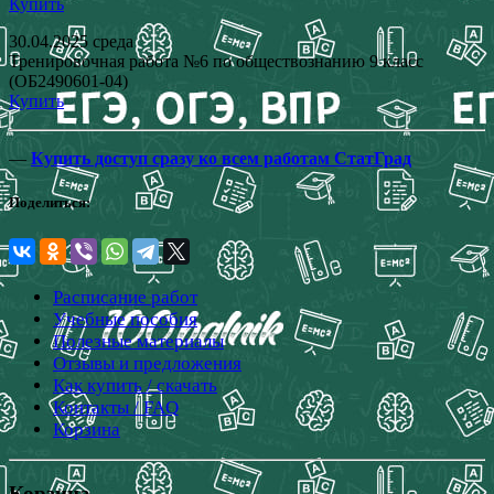
Купить
30.04.2025 среда
Тренировочная работа №6 по обществознанию 9 класс
(ОБ2490601-04)
Купить
—
Купить доступ сразу ко всем работам СтатГрад
Поделиться:
Расписание работ
Учебные пособия
Полезные материалы
Отзывы и предложения
Как купить / скачать
Контакты / FAQ
Корзина
Корзина