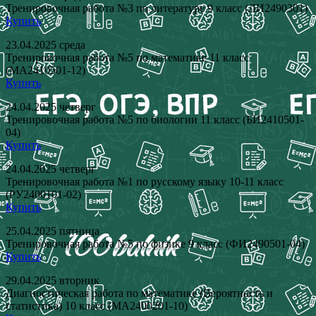
Тренировочная работа №3 по литературе 9 класс (ЛИ2490301)
Купить
23.04.2025 среда
Тренировочная работа №5 по математике 11 класс
(МА2410501-12)
Купить
24.04.2025 четверг
Тренировочная работа №5 по биологии 11 класс (БИ2410501-
04)
Купить
24.04.2025 четверг
Тренировочная работа №1 по русскому языку 10-11 класс
(РУ2400101-02)
Купить
25.04.2025 пятница
Тренировочная работа №5 по физике 9 класс (ФИ2490501-04)
Купить
29.04.2025 вторник
Диагностическая работа по математике (Вероятность и
статистика) 10 класс (МА2400201-10)