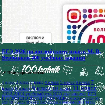
ЕГЭ 2026 по английскому языку. М. В.
Вербицкая 400 учебных заданий
📌 Популярные метки
7
4 класс
5 класс
6 класс
2 класс
3 класс
1 класс
11 класс
9 класс
класс
8 класс
10 класс
2022-2023 учебный год
2023
ЕГЭ
2024
ВПР 2025
ЕГЭ 2024
ЕГЭ 2025
МЦКО
ЕГЭ 2026
МЦКО 2023-2024
ОГЭ
Разговоры о важном
СПО
ОГЭ 2025
ФГОС
2024
ОГЭ 2026