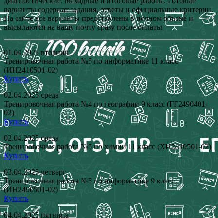
диагностические, выходные и итоговые работы. Готовые
варианты содержат задания, ответы и официальные критерии.
На сайте все варианты представлены в полном объеме и
высылаются на вашу почту сразу после оплаты.
01.04.2025 вторник
Тренировочная работа №5 по информатике 11 класс
(ИН2410501-02)
Купить
02.04.2025 среда
Тренировочная работа №4 по географии 9 класс (ГГ2490401-
02)
Купить
02.04.2025 среда
Тренировочная работа №5 по химии 11 класс (ХИ2410501-02)
Купить
03.04.2025 четверг
Тренировочная работа №5 по информатике 9 класс
(ИН2490501-02)
Купить
04.04.2025 пятница