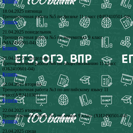
Купить
18.04.2025 пятница
Тренировочная работа №5 по физике 11 класс (ФИ2410501-04)
Купить
21.04.2025 понедельник
Тренировочная работа №5 по математике 9 класс
(МА2490501-04)
Купить
21.04.2025 понедельник
Тренировочная работа №6 по обществознанию 11 класс
(ОБ2410601-04)
Купить
22.04.2025 вторник
Тренировочная работа №3 по английскому языку 11
класс(АЯ2410301)
Купить
22.04.2025 вторник
Тренировочная работа №5 по химии 9 класс (ХИ2490501-04)
Купить
23.04.2025 среда