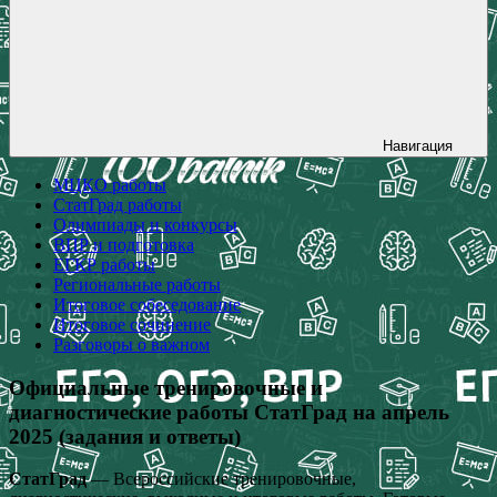
Навигация
МЦКО работы
СтатГрад работы
Олимпиады и конкурсы
ВПР и подготовка
ЕГКР работы
Региональные работы
Итоговое собеседование
Итоговое сочинение
Разговоры о важном
Официальные тренировочные и
диагностические работы СтатГрад на апрель
2025 (задания и ответы)
СтатГрад
— Всероссийские тренировочные,