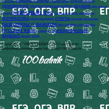
варианты и ответы
видеоролики
готовый вариант
биология
демоверсия
задания
диагностическая работа
информатика
классный час
история
литература
контрольная работа
математика
ответы
обществознание
рабочая программа
разговоры о важном
россия мои горизонты
русский язык
тренировочный
сочинение
вариант
физика
химия
Copyright © "100 БАЛЬНИК" 2012 сайт носит
информационный характер - info@100ballnik.ru