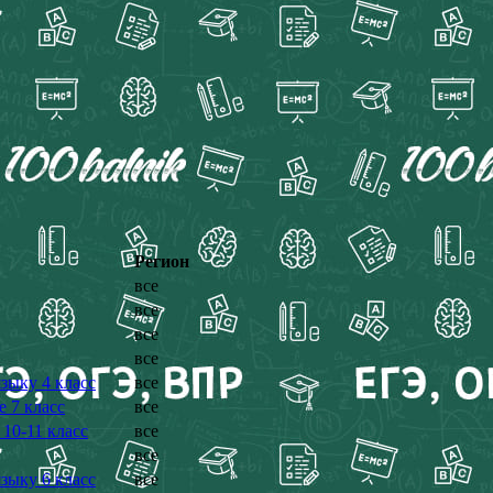
Регион
все
все
все
все
зыку 4 класс
все
 7 класс
все
10-11 класс
все
все
зыку 6 класс
все