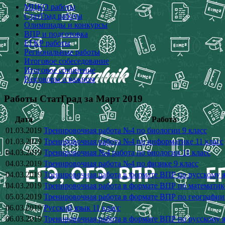
МЦКО работы
СтатГрад работы
Олимпиады и конкурсы
ВПР и подготовка
ЕГКР работы
Региональные работы
Итоговое собеседование
Итоговое сочинение
Разговоры о важном
Работы СтатГрад за Март 2019
Дата
Работа
01.03.2019
Тренировочная работа №4 по биологии 9 класс
01.03.2019
Тренировочная работа №4 по информатике 11 класс
04.03.2019
Тренировочная №4 работа по биологии 11 класс
04.03.2019
Тренировочная работа №4 по физике 9 класс
04.03.2019
Тренировочная работа в формате ВПР по русскому я
04.03.2019
Тренировочная работа в формате ВПР по математике
05.03.2019
Тренировочная работа в формате ВПР по географии 
06.03.2019
Русский язык 11 класс
06.03.2019
Тренировочная работа в формате ВПР по русскому я