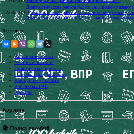
21.03.2019
Тренировочная работа №4 по истории 9 класс
Диагностическая работа №2 по английскому языку 9
22.03.2019
Диагностическая работа №1 по немецкому языку 9 к
Диагностическая работа №1 по французскому языку 
Поделиться:
Расписание работ
Учебные пособия
Полезные материалы
Отзывы и предложения
Как купить / скачать
Контакты / FAQ
Корзина
Корзина
📚 Полка пособий