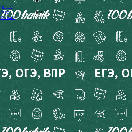
все
 класс
ласс
все
9 класс