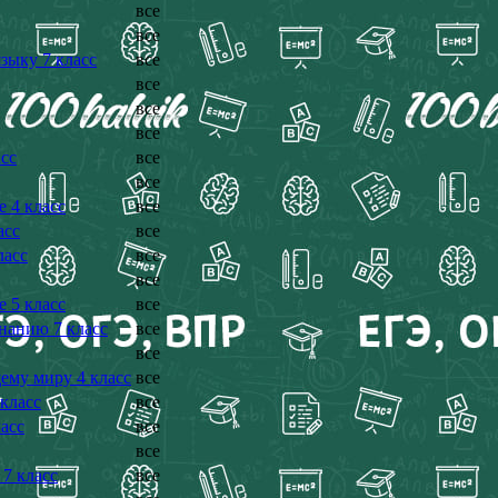
все
все
зыку 7 класс
все
все
все
все
сс
все
все
 4 класс
все
асс
все
ласс
все
все
 5 класс
все
нанию 7 класс
все
все
ему миру 4 класс
все
класс
все
асс
все
все
7 класс
все