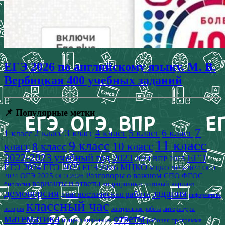
ЕГЭ 2026 по английскому языку. М. В.
Вербицкая 400 учебных заданий
📌 Популярные метки
7
4 класс
5 класс
6 класс
2 класс
3 класс
1 класс
11 класс
9 класс
класс
8 класс
10 класс
2022-2023 учебный год
2023
ЕГЭ
2024
ВПР 2025
ЕГЭ 2024
ЕГЭ 2025
МЦКО
ЕГЭ 2026
МЦКО 2023-2024
ОГЭ
Разговоры о важном
СПО
ОГЭ 2025
ФГОС
2024
ОГЭ 2026
варианты и ответы
видеоролики
готовый вариант
биология
демоверсия
задания
диагностическая работа
информатика
классный час
история
литература
контрольная работа
математика
ответы
обществознание
рабочая программа