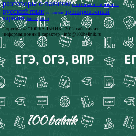
разговоры о важном
россия мои горизонты
русский язык
тренировочный
сочинение
вариант
физика
химия
Copyright © "100 БАЛЬНИК" 2012 сайт носит
информационный характер - info@100ballnik.ru