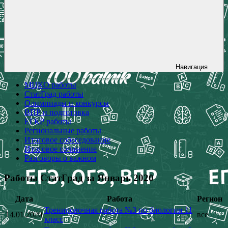
Навигация
МЦКО работы
СтатГрад работы
Олимпиады и конкурсы
ВПР и подготовка
ЕГКР работы
Региональные работы
Итоговое собеседование
Итоговое сочинение
Разговоры о важном
Работы СтатГрад за Январь 2020
Дата
Работа
Регион
Тренировочная работа №3 по биологии 11
14.01.2020
все
класс