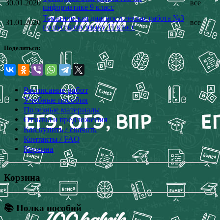
30.01.2020
все
информатике 9 класс
Тематическая диагностическая работа №3
31.01.2020
все
по русскому языку 11 класс
Поделиться:
Расписание работ
Учебные пособия
Полезные материалы
Отзывы и предложения
Как купить / скачать
Контакты / FAQ
Корзина
Корзина
📚 Полка пособий