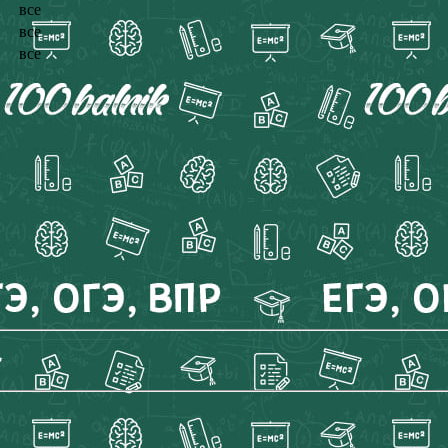
все
все
все