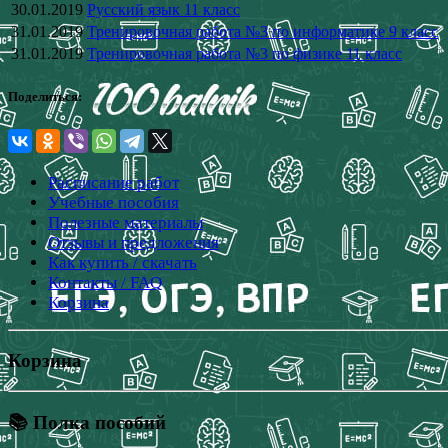
30.01.2019
Русский язык 11 класс
31.01.2019
Тренировочная работа №3 по информатике 9 класс
31.01.2019
Тренировочная работа №3 по физике 11 класс
Поделиться:
Расписание работ
Учебные пособия
Полезные материалы
Отзывы и предложения
Как купить / скачать
Контакты / FAQ
Корзина
Корзина
📚 Полка пособий