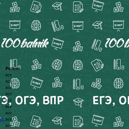
Регион
все
все
все
все
все
все
все
сс
все
все