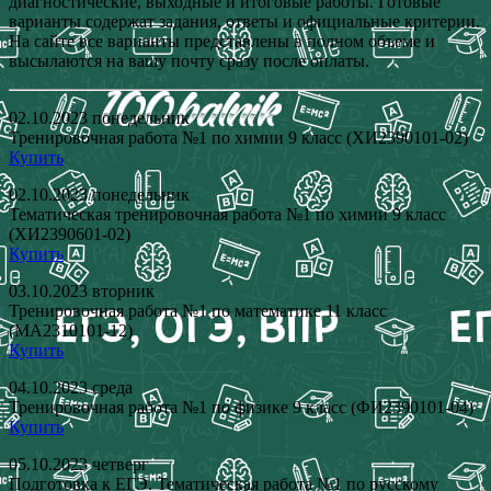
диагностические, выходные и итоговые работы. Готовые
варианты содержат задания, ответы и официальные критерии.
На сайте все варианты представлены в полном объеме и
высылаются на вашу почту сразу после оплаты.
02.10.2023 понедельник
Тренировочная работа №1 по химии 9 класс (ХИ2390101-02)
Купить
02.10.2023 понедельник
Тематическая тренировочная работа №1 по химии 9 класс
(ХИ2390601-02)
Купить
03.10.2023 вторник
Тренировочная работа №1 по математике 11 класс
(МА2310101-12)
Купить
04.10.2023 среда
Тренировочная работа №1 по физике 9 класс (ФИ2390101-04)
Купить
05.10.2023 четверг
Подготовка к ЕГЭ. Тематическая работа №1 по русскому