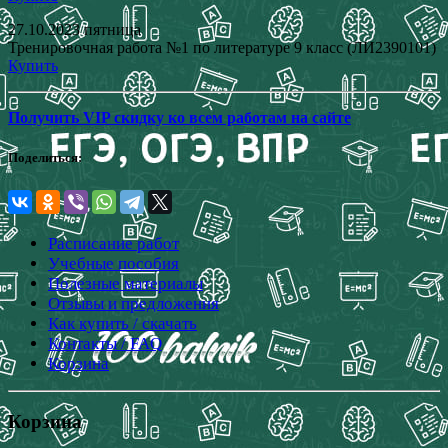
27.10.2023 пятница
Тренировочная работа №1 по литературе 9 класс (ЛИ2390101)
Купить
Получить VIP скидку ко всем работам на сайте
Поделиться:
Расписание работ
Учебные пособия
Полезные материалы
Отзывы и предложения
Как купить / скачать
Контакты / FAQ
Корзина
Корзина