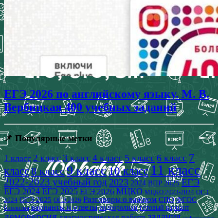
ЕГЭ 2026 по английскому языку. М. В.
Вербицкая 400 учебных заданий
📌 Популярные метки
7
4 класс
5 класс
6 класс
2 класс
3 класс
1 класс
11 класс
9 класс
класс
8 класс
10 класс
2022-2023 учебный год
2023
ЕГЭ
2024
ВПР 2025
ЕГЭ 2024
ЕГЭ 2025
МЦКО
ЕГЭ 2026
МЦКО 2023-2024
ОГЭ
Разговоры о важном
СПО
ОГЭ 2025
ФГОС
2024
ОГЭ 2026
варианты и ответы
видеоролики
готовый вариант
биология
демоверсия
задания
диагностическая работа