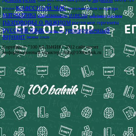
информатика
классный час
история
литература
контрольная работа
математика
ответы
обществознание
рабочая программа
разговоры о важном
россия мои горизонты
русский язык
тренировочный
сочинение
вариант
физика
химия
Copyright © "100 БАЛЬНИК" 2012 сайт носит
информационный характер - info@100ballnik.ru