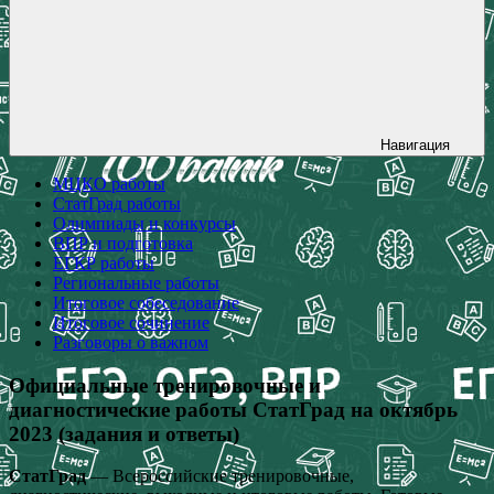
Навигация
МЦКО работы
СтатГрад работы
Олимпиады и конкурсы
ВПР и подготовка
ЕГКР работы
Региональные работы
Итоговое собеседование
Итоговое сочинение
Разговоры о важном
Официальные тренировочные и
диагностические работы СтатГрад на октябрь
2023 (задания и ответы)
СтатГрад
— Всероссийские тренировочные,