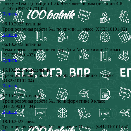
языку. «Текст (позиции 1-3). Языковые нормы (позиции 4-8
ЕГЭ)» (РЯ2310701-02)
Купить
06.10.2023 пятница
Тренировочная работа №1 по химии 11 класс (ХИ2310101-02)
Купить
06.10.2023 пятница
Тематическая тренировочная работа №1 по химии 11 класс
(ХИ2310601-02)
Купить
16.10.2023 понедельник
Тренировочная работа №1 по обществознанию 11 класс
(ОБ2310101-04)
Купить
17.10.2023 вторник
Тренировочная работа №1 по информатике 9 класс
(ИН2390101-04)
Купить
18.10.2023 среда
Тренировочная работа №1 по физике 11 класс (ФИ2310101-04)