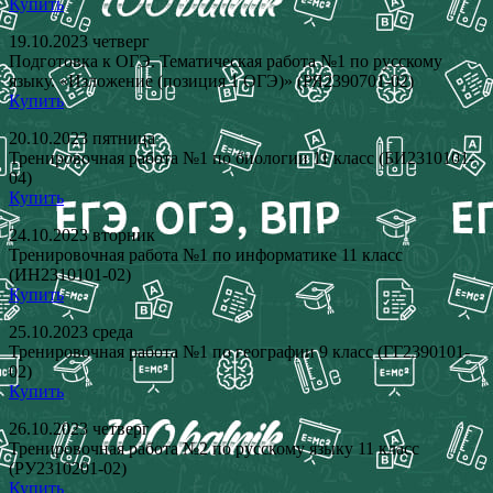
Купить
19.10.2023 четверг
Подготовка к ОГЭ. Тематическая работа №1 по русскому
языку. «Изложение (позиция 1 ОГЭ)» (РЯ2390701-02)
Купить
20.10.2023 пятница
Тренировочная работа №1 по биологии 11 класс (БИ2310101-
04)
Купить
24.10.2023 вторник
Тренировочная работа №1 по информатике 11 класс
(ИН2310101-02)
Купить
25.10.2023 среда
Тренировочная работа №1 по географии 9 класс (ГГ2390101-
02)
Купить
26.10.2023 четверг
Тренировочная работа №2 по русскому языку 11 класс
(РУ2310201-02)
Купить