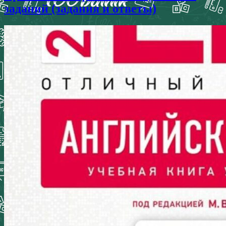
заданий (задания и ответы)