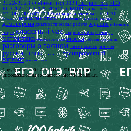
2022-2023 учебный год
2023
ЕГЭ
2024
ВПР 2025
ЕГЭ 2024
ЕГЭ 2025
МЦКО
ЕГЭ 2026
МЦКО 2023-2024
ОГЭ
Разговоры о важном
СПО
ОГЭ 2025
ФГОС
2024
ОГЭ 2026
варианты и ответы
видеоролики
готовый вариант
биология
демоверсия
задания
диагностическая работа
информатика
классный час
история
литература
контрольная работа
математика
ответы
обществознание
рабочая программа
разговоры о важном
россия мои горизонты
русский язык
тренировочный
сочинение
вариант
физика
химия
Copyright © "100 БАЛЬНИК" 2012 сайт носит
информационный характер - info@100ballnik.ru