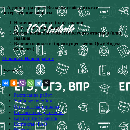
С Администратором Вы можете обсудить все
интересующие вопросы
Наличие ответов и (или) заданий
Цену ответов/заданий
Время, когда Вы сможете получить ответы и (или)
задания
Варианты оплаты (преимущественно Qiwi/ Яндекс
Кошелек)
Отзывы о Нашей работе
Поделиться:
Расписание работ
Учебные пособия
Полезные материалы
Отзывы и предложения
Как купить / скачать
Контакты / FAQ
Корзина