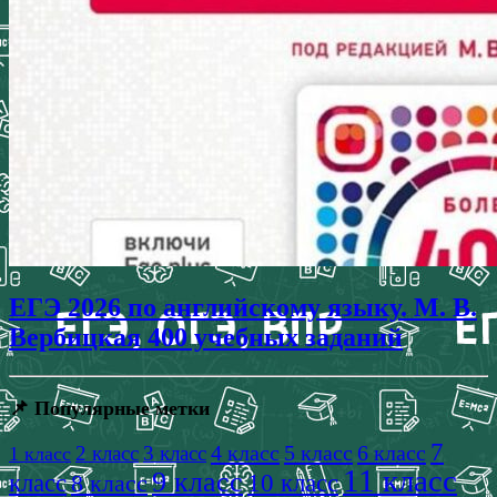
ЕГЭ 2026 по английскому языку. М. В.
Вербицкая 400 учебных заданий
📌 Популярные метки
7
4 класс
5 класс
6 класс
2 класс
3 класс
1 класс
11 класс
9 класс
класс
8 класс
10 класс