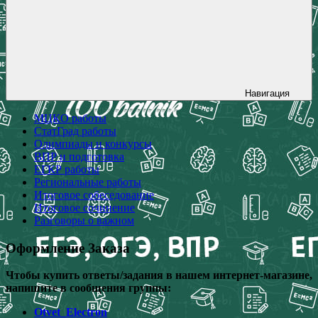
Навигация
МЦКО работы
СтатГрад работы
Олимпиады и конкурсы
ВПР и подготовка
ЕГКР работы
Региональные работы
Итоговое собеседование
Итоговое сочинение
Разговоры о важном
Оформление Заказа
Чтобы купить ответы/задания в нашем интернет-магазине,
напишите в сообщения группы:
Otvet_Electron