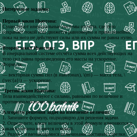
Интересные задания:
Первый закон Ньютона:
Существуют инерциальные системы отсчёта, где тело
сохраняет покой или движется равномерно и прямолинейно,
пока на него не действуют силы или их сумма не равна нулю.
Второй закон Ньютона:
В инерциальной системе отсчёта сумма всех действующих на
тело сил равна произведению его массы на ускорение.
Формула:
— векторная сумма сил (в ньютонах), \(m\) — масса тела, \
(\vec{a}\) — ускорение.
Третий закон Ньютона:
Тела взаимодействуют с силами, равными по величине и
противоположными по направлению.
Алгоритм решения задач на изменение величин:
1. Запишите формулу, подходящую для решения задачи.
2. Определите, какие величины в этой формуле изменяются и
какая величина является искомой.
3. Рядом с изменяющимися величинами поставьте стрелки,