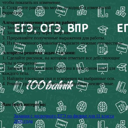
чтобы показать их изменение.
4. Сохраните равенство между исходной и изменённой
формулой.
Алгоритм решения задач на работу:
1. Запишите работу через силу.
2. Запишите работу через энергию.
3. Приравняйте полученные выражения для работы.
4. Из полученного уравнения выразите нужные неизвестные.
Алгоритм решения задач с силами:
1. Сделайте рисунок, на котором отметьте все действующие
силы и ускорение.
2. Запишите второй закон Ньютона в векторном виде для
каждого тела.
3. Найдите проекции сил и ускорения на выбранные оси.
4. Решите уравнения, чтобы найти нужные неизвестные.
Вам будет интересно:
Задания с досрочного ЕГЭ по физике для 11 класса
2026 года