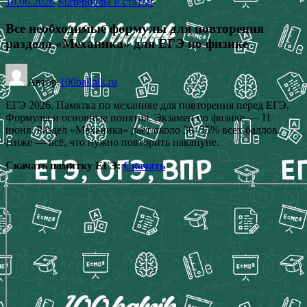
10.06.2026
Материалы и статьи
Все необходимые формулы для повторения
раздела «Механика» для ЕГЭ по физике
Автор
100ballnik.ru
ЕГЭ 2026. Памятка по механике для повторения перед ЕГЭ.
Формулы и основные понятия. Экзамен по физике — 11
июня. Раздел «Механика» даёт около 30–35% всех баллов.
Ниже — всё, что нужно повторить накануне.
Скачать памятку ЕГЭ:
Скачать