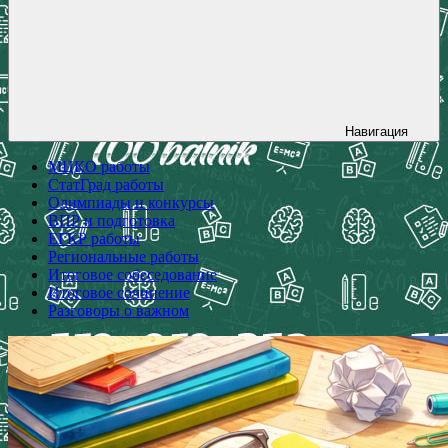
Навигация
МЦКО работы
СтатГрад работы
Олимпиады и конкурсы
ВПР и подготовка
ЕГКР работы
Региональные работы
Итоговое собеседование
Итоговое сочинение
Разговоры о важном