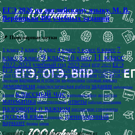
ЕГЭ 2026 по английскому языку. М. В.
Вербицкая 400 учебных заданий
📌 Популярные метки
7
4 класс
5 класс
6 класс
2 класс
3 класс
1 класс
11 класс
9 класс
класс
8 класс
10 класс
2022-2023 учебный год
2023
ЕГЭ
2024
ВПР 2025
ЕГЭ 2024
ЕГЭ 2025
МЦКО
ЕГЭ 2026
МЦКО 2023-2024
ОГЭ
Разговоры о важном
СПО
ОГЭ 2025
ФГОС
2024
ОГЭ 2026
варианты и ответы
видеоролики
готовый вариант
биология
демоверсия
задания
диагностическая работа
информатика
классный час
история
литература
контрольная работа
математика
ответы
обществознание
рабочая программа
разговоры о важном
россия мои горизонты
русский язык
тренировочный
сочинение
вариант
физика
химия
Copyright © "100 БАЛЬНИК" 2012 сайт носит