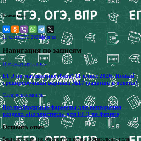
Поделиться:
11 класс
ЕГЭ 2026
физика
Навигация по записям
Предыдущая запись
ЕГЭ по математике (база) 11 класс 2026. Новый
тренировочный вариант №17 (задания и ответы)
Следующая запись
Все необходимые формулы для повторения
раздела «Баллистика» для ЕГЭ по физике
Оставить ответ
Ваш адрес email не будет опубликован.
Обязательные поля