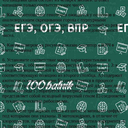
напишите только соответствующее число.
4. Какое соотношение генотипов ожидается у потомков в
анализирующем скрещивании гороха с пурпурными
цветками, полученного при скрещивании растений из разных
чистых линий? Ответ запишите в виде последовательности
чисел.
5. Каким номером на рисунке показан рецептор к ВИЧ в
клетке хозяина?
6. Установите соответствие между характеристиками и
молекулами, обозначенными на рисунке цифрами 1, 2, 3: к
каждой позиции, данной в первом столбце, подберите
соответствующую позицию из второго столбца. А) содержит
азотистое основание тимин Б) синтезируется в процессе
обратной транскрипции В) является матрицей для трансляции
белков капсида Г) образуется на матрице вирусной РНК Д)
представляет собой исходный вирусный геном Е) соединяется
с эукариотическими рибосомами.
7. Выберите три верных ответа из шести и запишите цифры,
под которыми они указаны. В митохондриях, в отличие от
хлоропластов, происходит: 1) окисление ацетил-кофермента А
2) транспорт электронов по цепи переносчиков 3) синтез