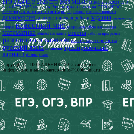
ЕГЭ 2024
ЕГЭ 2025
МЦКО
ЕГЭ 2026
МЦКО 2023-2024
ОГЭ
Разговоры о важном
СПО
ОГЭ 2025
ФГОС
2024
ОГЭ 2026
варианты и ответы
видеоролики
готовый вариант
биология
демоверсия
задания
диагностическая работа
информатика
классный час
история
литература
контрольная работа
математика
ответы
обществознание
рабочая программа
разговоры о важном
россия мои горизонты
русский язык
тренировочный
сочинение
вариант
физика
химия
Copyright © "100 БАЛЬНИК" 2012 сайт носит
информационный характер - info@100ballnik.ru