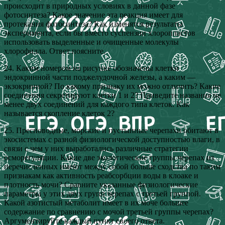
происходит в природных условиях в данной фазе
фотосинтеза? Какое значение эта реакция имеет для
протекания фотосинтеза? Как изменятся результаты
эксперимента, если бы вместо суспензии хлоропластов
использовать выделенные и очищенные молекулы
хлорофилла. Ответ поясните.
24. Каким номером на рисунке обозначены клетки
эндокринной части поджелудочной железы, а каким —
экзокринной? По какому признаку их можно отличить? Какие
соединения секретируют клетки 1 и 2? Приведите названия не
менее двух соединений для каждого типа клеток. Как
называется скопление клеток 2?
25. Пресноводные, морские и пустынные черепахи обитают в
экосистемах с разной физиологической доступностью влаги, в
связи с чем у них выработались различные стратегии
осморегуляции. Какие две экологические группы черепах из
перечисленных имеют между собой больше сходства по таким
признакам как активность реабсорбции воды в клоаке и
плотность мочи? Сравните указанные физиологические
параметры у этих двух групп черепах с третьей группой.
Какой азотистый метаболит имеет в их моче большее
содержание по сравнению с мочой третьей группы черепах?
Аргументируйте каждый пункт своего ответа.