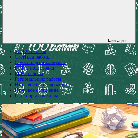
Навигация
МЦКО работы
СтатГрад работы
Олимпиады и конкурсы
ВПР и подготовка
ЕГКР работы
Региональные работы
Итоговое собеседование
Итоговое сочинение
Разговоры о важном