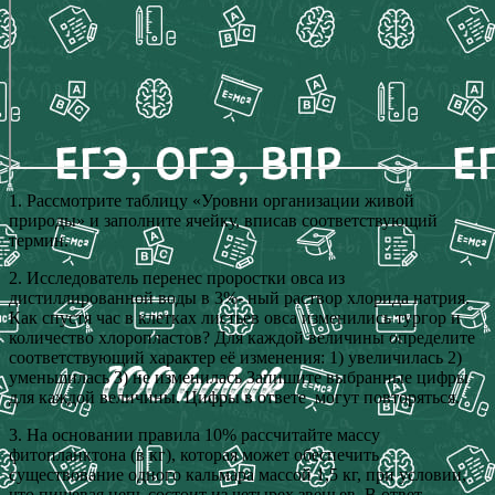
1. Рассмотрите таблицу «Уровни организации живой
природы» и заполните ячейку, вписав соответствующий
термин.
2. Исследователь перенес проростки овса из
дистиллированной воды в 3%- ный раствор хлорида натрия.
Как спустя час в клетках листьев овса изменились тургор и
количество хлоропластов? Для каждой величины определите
соответствующий характер её изменения: 1) увеличилась 2)
уменьшилась 3) не изменилась Запишите выбранные цифры
для каждой величины. Цифры в ответе могут повторяться.
3. На основании правила 10% рассчитайте массу
фитопланктона (в кг), которая может обеспечить
существование одного кальмара массой 1,5 кг, при условии,
что пищевая цепь состоит из четырех звеньев. В ответ