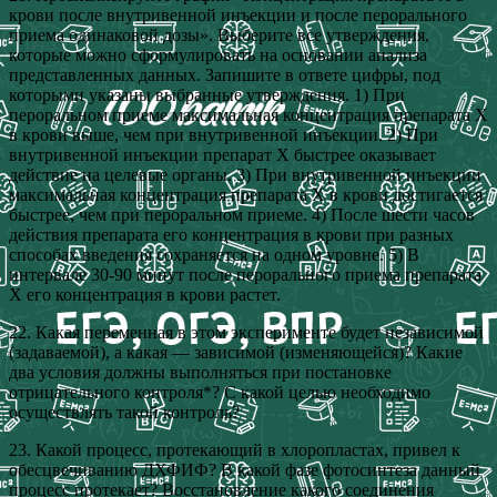
крови после внутривенной инъекции и после перорального
приема одинаковой дозы». Выберите все утверждения,
которые можно сформулировать на основании анализа
представленных данных. Запишите в ответе цифры, под
которыми указаны выбранные утверждения. 1) При
пероральном приеме максимальная концентрация препарата Х
в крови выше, чем при внутривенной инъекции. 2) При
внутривенной инъекции препарат Х быстрее оказывает
действие на целевые органы. 3) При внутривенной инъекции
максимальная концентрация препарата Х в крови достигается
быстрее, чем при пероральном приеме. 4) После шести часов
действия препарата его концентрация в крови при разных
способах введения сохраняется на одном уровне. 5) В
интервале 30-90 минут после перорального приема препарата
Х его концентрация в крови растет.
22. Какая переменная в этом эксперименте будет независимой
(задаваемой), а какая — зависимой (изменяющейся)? Какие
два условия должны выполняться при постановке
отрицательного контроля*? С какой целью необходимо
осуществлять такой контроль?
23. Какой процесс, протекающий в хлоропластах, привел к
обесцвечиванию ДХФИФ? В какой фазе фотосинтеза данный
процесс протекает? Восстановление какого соединения