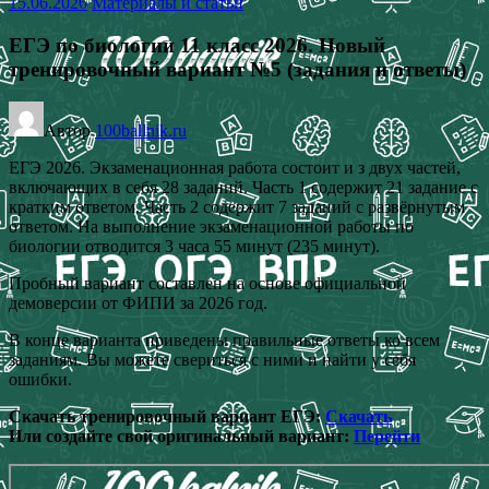
15.06.2026
Материалы и статьи
ЕГЭ по биологии 11 класс 2026. Новый
тренировочный вариант №5 (задания и ответы)
Автор
100ballnik.ru
ЕГЭ 2026. Экзаменационная работа состоит и з двух частей,
включающих в себя 28 заданий. Часть 1 содержит 21 задание с
кратким ответом. Часть 2 содержит 7 заданий с развёрнутым
ответом. На выполнение экзаменационной работы по
биологии отводится 3 часа 55 минут (235 минут).
Пробный вариант составлен на основе официальной
демоверсии от ФИПИ за 2026 год.
В конце варианта приведены правильные ответы ко всем
заданиям. Вы можете свериться с ними и найти у себя
ошибки.
Скачать тренировочный вариант ЕГЭ:
Скачать
Или создайте свой оригинальный вариант:
Перейти