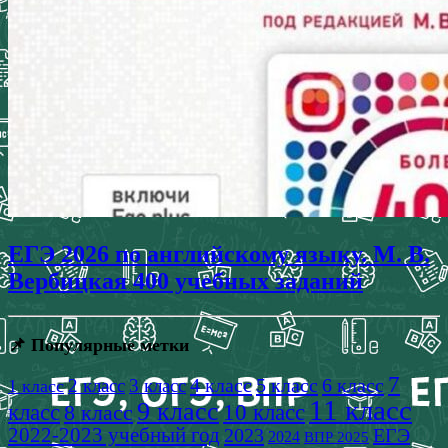
ЕГЭ 2026 по английскому языку. М. В.
Вербицкая 400 учебных заданий
📌 Популярные метки
7
4 класс
5 класс
6 класс
2 класс
3 класс
1 класс
11 класс
9 класс
класс
8 класс
10 класс
2022-2023 учебный год
2023
ЕГЭ
2024
ВПР 2025