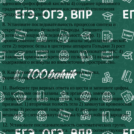
аденозинтрифосфорной кислоты 4) создание протонного
градиента 5) восстановление кислорода 6) утилизация
продуктов гликолиза.
8. Установите последовательность процессов синтеза и
секреции гормона белковой природы. Запишите
соответствующую последовательность цифр. 1)
проникновение полипептида в каналы эндоплазматической
сети 2) перенос белка в цистерны аппарата Гольджи 3) рост
полипептидных цепей на полисомах шероховатой ЭПС 4)
упаковка гормона в секреторные пузырьки 5) выведение
содержимого везикулы во внеклеточное пространство.
9. Каким номером на рисунке отмечена клетка,
формирующаяся в антеридии?
11. Выберите три верных ответа из шести и запишите цифры,
под которыми они указаны. Для организма, имеющего
изображенные органы выделения, характерны следующие
признаки: 1) вторичная полость тела 2) замкнутая кровеносная
система 3) ресничный покров тела 4) дыхание легочными
мешками 5) слепо замкнутая кишка 6) трехслойный зародыш.
12. Установите последовательность систематических групп,
начиная с самого низкого ранга. Запишите соответствующую