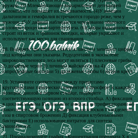
оружие. (3) Млекопитающие выкармливают детенышей
молоком, что повышает их выживаемость. (4)У женщин
дальтонизм и гемофилия встречаются гораздо реже, чем у
мужчин. (5)У дафний наблюдается чередование обычного
полового процесса и партеногенеза. (6)Самцы шалашников
строят из веток и травинок беседки, которые украшают и
используют как место для спаривания.
18. Выберите три верных ответа из шести и запишите цифры,
под которыми они указаны. Редуцентами в экосистеме
широколиственного леса могут являться 1) плесневые грибы
2) дождевые черви 3) личинки майского жука 4)
сапротрофные бактерии 5) дрожжевые грибы 6) петров крест.
19. Установите соответствие между процессами
круговоротами химических элементов в биосфере: к каждой
позиции, данной в первом столбце, подберите
соответствующую позицию из второго столбца. А) фиксация
в цикле Кальвина Б) окисление аммиака нитрификаторами В)
накопление карбонатов в раковинах моллюсков Г) выделение
газа в спиртовом брожении Д) фиксация клубеньковыми
бактериями Е) использование нитратов для синтеза
аминокислот.
21. Проанализируйте график «Концентрация препарата Х в