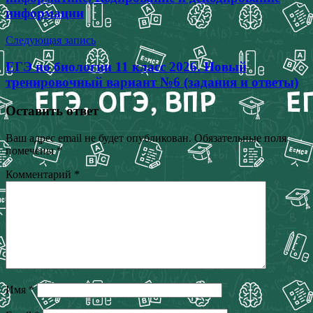
информации
Следующая запись
ЕГЭ по биологии 11 класс 2026. Новый
тренировочный вариант №6 (задания и ответы)
Оставить ответ
Ваш адрес email не будет опубликован.
Обязательные поля
помечены
*
Комментарий
*
Имя
*