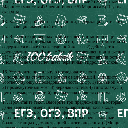
последовательность цифр. 1) Паукообразные 2) Животные 3)
Марписса мшистая 4) Членистоногие 5) Марписса 6) Пауки-
скакуны.
13. Какой цифрой обозначены клетки, содержащие антигены,
вызывающие иммунный ответ?
15. Выберите три верных ответа из шести и запишите цифры,
под которыми они указаны. Пепсин, в отличие от трипсина 1)
содержится в соке поджелудочной железы 2) действует в
двенадцатиперстной кишке 3) наиболее активен при значении
рН = 8 4) секретируется в желудке 5) сохраняет активность в
кислой среде 6) обеспечивает первичный гидролиз белков.
16. Установите правильную последовательность
соподчинения структур, начиная с наибольшей. Запишите
соответствующую последовательность цифр. 1) головной мозг
2) промежуточный мозг 3) нервная система 4) гипоталамус 5)
центр терморегуляции 6) центральная нервная система.
17. Прочитайте текст. Выберите три предложения, в которых
даны верные примеры признаков, закрепившихся в ходе
полового отбора. Запишите цифры, под которыми они
указаны. (1)Для лирохвостов характерны очень сложные
брачные танцы с демонстрацией яркого оперения. (2)Мощные
рога гигантских оленей использовались как турнирное