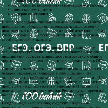
английскому языку 2026 года;
инструкция по выполнению экзаменационной работы;
ответы ко всем заданиям;
критерии оценивания.
Выполнение заданий типовых экзаменационных вариантов
предоставляет обучающимся возможность самостоятельно
подготовиться к государственной итоговой аттестации в 9-м
классе в форме ОГЭ, а также объективно оценить уровень
своей подготовки к экзамену.
Учителя могут использовать типовые экзаменационные
варианты для организации контроля результатов освоения
школьниками образовательных программ основного общего
образования и интенсивной подготовки обучающихся к ОГЭ.
Письменная часть работы по английскому языку состоит из
четырёх разделов, включающих в себя 35 заданий. На
выполнение заданий письменной части отводится 2 часа (120
минут). В разделе 1 (задания по аудированию) предлагается
прослушать несколько текстов и выполнить 11 заданий на
понимание прослушанных текстов. Рекомендуемое время на
выполнение заданий данного раздела – 30 минут.
Раздел 2
(задания по чтению) содержит 8 заданий на
понимание прочитанных текстов. Рекомендуемое время на