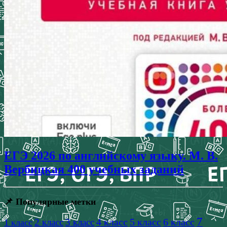
ЕГЭ 2026 по английскому языку. М. В.
Вербицкая 400 учебных заданий
📌 Популярные метки
7
4 класс
5 класс
6 класс
2 класс
3 класс
1 класс