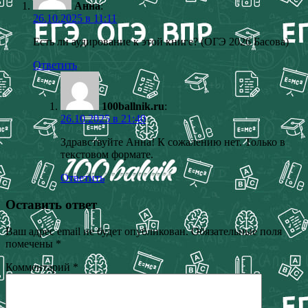
Анна
:
26.10.2025 в 11:11
Есть ли аудирование к этой книге? (ОГЭ 2026 Басова)
Ответить
100ballnik.ru
:
26.10.2025 в 21:40
Здравствуйте Анна! К сожалению нет. Только в
текстовом формате.
Ответить
Оставить ответ
Ваш адрес email не будет опубликован.
Обязательные поля
помечены
*
Комментарий
*