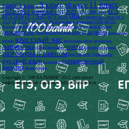
11 класс
9 класс
класс
8 класс
10 класс
2022-2023 учебный год
2023
ЕГЭ
2024
ВПР 2025
ЕГЭ 2024
ЕГЭ 2025
МЦКО
ЕГЭ 2026
МЦКО 2023-2024
ОГЭ
Разговоры о важном
СПО
ОГЭ 2025
ФГОС
2024
ОГЭ 2026
варианты и ответы
видеоролики
готовый вариант
биология
демоверсия
задания
диагностическая работа
информатика
классный час
история
литература
контрольная работа
математика
ответы
обществознание
рабочая программа
разговоры о важном
россия мои горизонты
русский язык
тренировочный
сочинение
вариант
физика
химия
Copyright © "100 БАЛЬНИК" 2012 сайт носит
информационный характер - info@100ballnik.ru