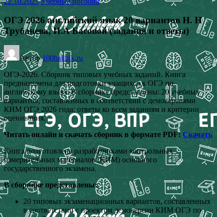
22.10.2025
Учебные пособия
ОГЭ 2026 английский язык 20 вариантов Н. Н
Трубанева, И.А Басовой (задания и ответы)
Автор
100ballnik.ru
ОГЭ-2026. Сборник типовых учебных заданий. Книга
предназначена для подготовки учащихся к ОГЭ по
английскому языку. В сборнике представлены: 20 учебных
вариантов, составленных в соответствии с демоверсиями
КИМ ОГЭ 2026 года; ответы ко всем заданиям и критерии
оценивания.
Читать онлайн и скачать сборник в формате PDF:
Скачать
Книга подготовлена разработчиками контрольных
измерительных материалов (КИМ) основного
государственного экзамена.
В сборнике представлены:
20 типовых экзаменационных вариантов, составленных
в соответствии с проектом демоверсии КИМ ОГЭ по