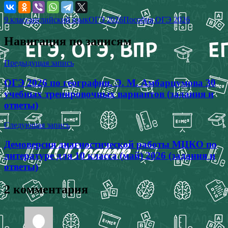
9 класс
английский язык
ОГЭ 2026
Пособия ОГЭ 2026
Навигация по записям
Предыдущая запись
ОГЭ 2026 по географии. Э. М. Амбарцумова 30
учебных тренировочных вариантов (задания и
ответы)
Следующая запись
Демоверсия диагностической работы МЦКО по
литературе для 10 класса (май) 2026 (задания и
ответы)
2 комментария