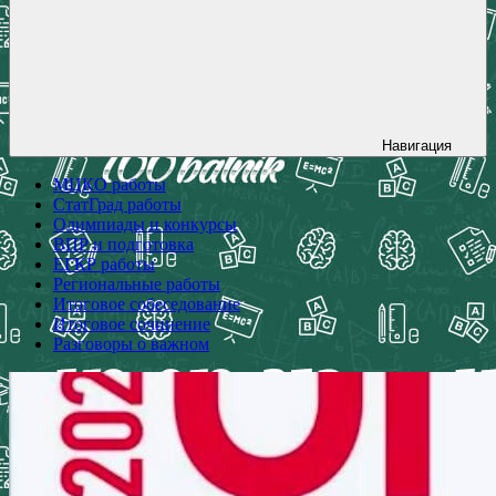
Навигация
МЦКО работы
СтатГрад работы
Олимпиады и конкурсы
ВПР и подготовка
ЕГКР работы
Региональные работы
Итоговое собеседование
Итоговое сочинение
Разговоры о важном