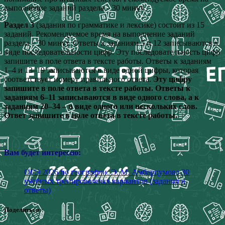
выполнение заданий раздела – 30 минут.
Раздел 3
(задания по грамматике и лексике) состоит из 15
заданий. Рекомендуемое время на выполнение заданий
раздела – 30 минут. Ответы к заданиям 5 и 12 записываются в
виде последовательности цифр. Эту последовательность цифр
запишите в поле ответа в тексте работы. Ответы к заданиям
1–4 и 13–19 записываются в виде одной цифры, которая
соответствует номеру правильного ответа.
Эту цифру
запишите в поле ответа в тексте работы. Ответы к
заданиям 6–11 записываются в виде одного слова, а к
заданиям 20–34 – в виде одного или нескольких слов.
Ответ запишите в поле ответа в тексте работы.
Вам будет интересно:
ОГЭ 2026 по географии. Э. М. Амбарцумова 30
учебных тренировочных вариантов (задания и
ответы)
Поделиться: