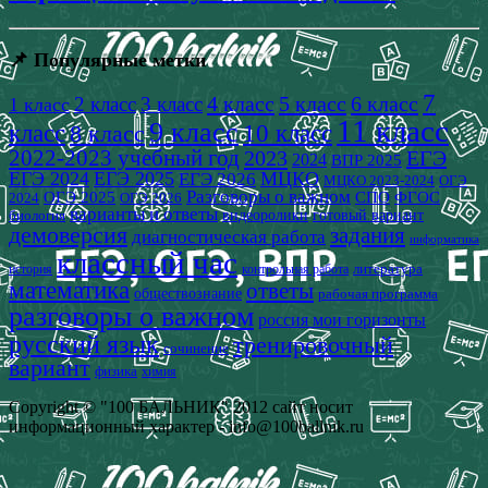
📌 Популярные метки
7
4 класс
5 класс
6 класс
2 класс
3 класс
1 класс
11 класс
9 класс
класс
8 класс
10 класс
2022-2023 учебный год
2023
ЕГЭ
2024
ВПР 2025
ЕГЭ 2024
ЕГЭ 2025
МЦКО
ЕГЭ 2026
МЦКО 2023-2024
ОГЭ
Разговоры о важном
СПО
ОГЭ 2025
ФГОС
2024
ОГЭ 2026
варианты и ответы
видеоролики
готовый вариант
биология
демоверсия
задания
диагностическая работа
информатика
классный час
история
литература
контрольная работа
математика
ответы
обществознание
рабочая программа
разговоры о важном
россия мои горизонты
русский язык
тренировочный
сочинение
вариант
физика
химия
Copyright © "100 БАЛЬНИК" 2012 сайт носит
информационный характер - info@100ballnik.ru