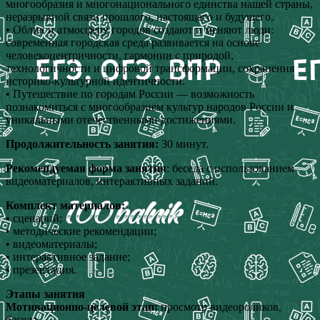
многообразия и многонационального единства нашей страны,
неразрывной связи прошлого, настоящего и будущего.
• Облик и атмосферу городов создают и меняют люди:
современная городская среда развивается на основе
человекоцентричности, гармонии с природой,
технологичности и цифровой трансформации, сохранения
историко-культурной идентичности.
• Путешествие по городам России — возможность
познакомиться с многообразием культур народов России и
уникальными отечественными достижениями.
Продолжительность занятия:
30 минут.
Рекомендуемая форма занятия
: беседа с использованием
видеоматериалов, интерактивных заданий.
Комплект материалов:
• сценарий;
• методические рекомендации;
• видеоматериалы;
• интерактивное задание;
• презентация.
Этапы занятия
Мотивационно-целевой этап:
просмотр видеороликов,
беседа.