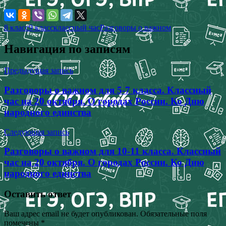
8 класс
9 класс
классный час
Разговоры о важном
Навигация по записям
Предыдущая запись
Разговоры о важном для 5-7 класса. Классный
час на 20 октября. О городах России. Ко Дню
народного единства
Следующая запись
Разговоры о важном для 10-11 класса. Классный
час на 20 октября. О городах России. Ко Дню
народного единства
Оставить ответ
Ваш адрес email не будет опубликован.
Обязательные поля
помечены
*