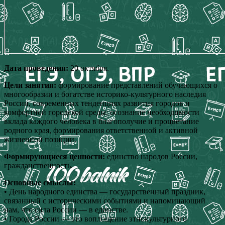
Дата проведения:
20 октября.
Цели занятия:
формирование представлений обучающихся о
многообразии и богатстве историко-культурного наследия
России, современных тенденциях развития городов и
комфортной городской среды; осознание необходимости
вклада каждого человека в благополучие и процветание
родного края, формирования ответственной и активной
жизненной позиции.
Формирующиеся ценности:
единство народов России,
гражданственность.
Основные смыслы:
• День народного единства — государственный праздник,
связанный с историческими событиями и напоминающий
нам, что сила России — в единстве.
• Города России — это воплощение этнокультурного