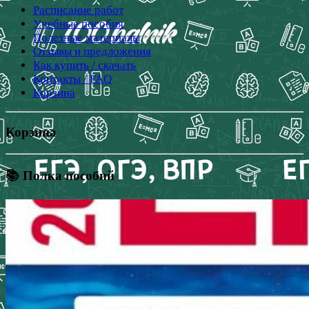
Расписание работ
Учебные пособия
Полезные материалы
Отзывы и предложения
Как купить / скачать
Контакты / FAQ
Корзина
Корзина
📚 Полка пособий