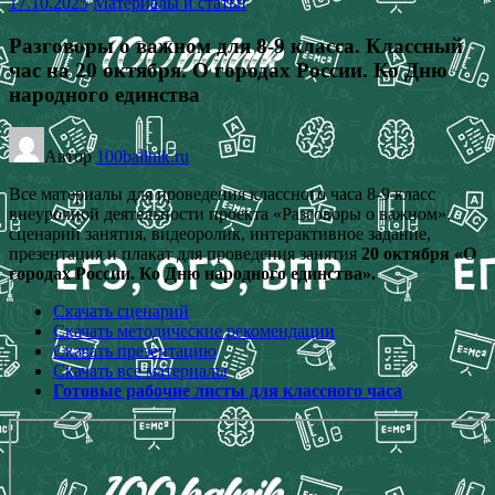
17.10.2025
Материалы и статьи
Разговоры о важном для 8-9 класса. Классный
час на 20 октября. О городах России. Ко Дню
народного единства
Автор
100ballnik.ru
Все материалы для проведения классного часа 8-9 класс
внеурочной деятельности проекта «Разговоры о важном»,
сценарий занятия, видеоролик, интерактивное задание,
презентация и плакат для проведения занятия
20 октября
«О
городах России. Ко Дню народного единства».
Скачать сценарий
Скачать методические рекомендации
Скачать презентацию
Скачать все материалы
Готовые рабочие листы для классного часа