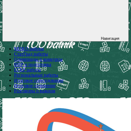
Навигация
МЦКО работы
СтатГрад работы
Олимпиады и конкурсы
ВПР и подготовка
ЕГКР работы
Региональные работы
Итоговое собеседование
Итоговое сочинение
Разговоры о важном