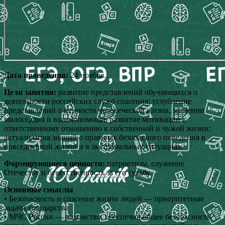
Дата проведения:
24 ноября.
Цели занятия:
развитие представлений обучающихся о
деятельности российских служб спасения; углубление
представлений о ценности человеческой жизни, значении
милосердия и взаимопомощи; развитие мотивации к
ответственному отношению к собственной и чужой жизни;
актуализация знаний о правилах безопасного поведения в
повседневной жизни и в экстремальных ситуациях.
Формирующиеся ценности:
патриотизм, служение
Отечеству и ответственность за его судьбу.
Основные смыслы
• Безопасность и спасение жизни людей — приоритетные
задачи государства.
• МЧС России — ведомство, обеспечивающее безопасность