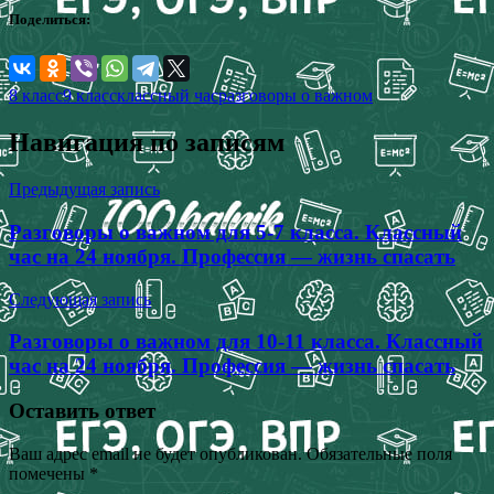
Поделиться:
8 класс
9 класс
классный час
разговоры о важном
Навигация по записям
Предыдущая запись
Разговоры о важном для 5-7 класса. Классный
час на 24 ноября. Профессия — жизнь спасать
Следующая запись
Разговоры о важном для 10-11 класса. Классный
час на 24 ноября. Профессия — жизнь спасать
Оставить ответ
Ваш адрес email не будет опубликован.
Обязательные поля
помечены
*