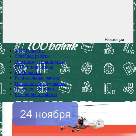
Навигация
МЦКО работы
СтатГрад работы
Олимпиады и конкурсы
ВПР и подготовка
ЕГКР работы
Региональные работы
Итоговое собеседование
Итоговое сочинение
Разговоры о важном