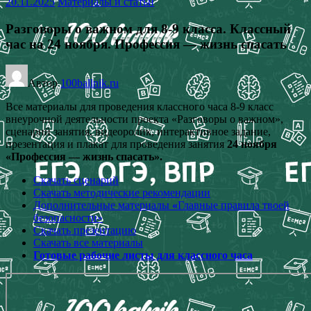
20.11.2025
Материалы и статьи
Разговоры о важном для 8-9 класса. Классный
час на 24 ноября. Профессия — жизнь спасать
Автор
100ballnik.ru
Все материалы для проведения классного часа 8-9 класс
внеурочной деятельности проекта «Разговоры о важном»,
сценарий занятия, видеоролик, интерактивное задание,
презентация и плакат для проведения занятия
24 ноября
«Профессия — жизнь спасать».
Скачать сценарий
Скачать методические рекомендации
Дополнительные материалы
«
Главные правила твоей
безопасности»
Скачать презентацию
Скачать все материалы
Готовые рабочие листы для классного часа