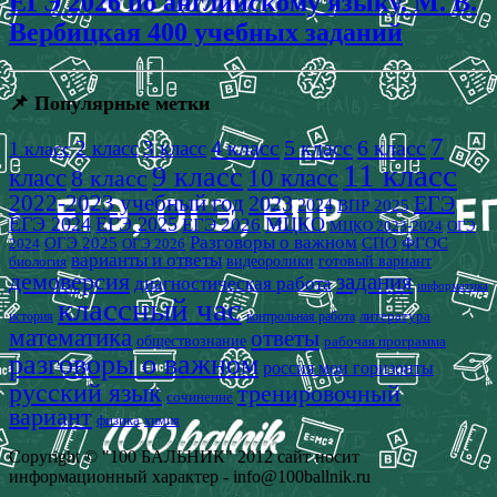
ЕГЭ 2026 по английскому языку. М. В.
Вербицкая 400 учебных заданий
📌 Популярные метки
7
4 класс
5 класс
6 класс
2 класс
3 класс
1 класс
11 класс
9 класс
класс
8 класс
10 класс
2022-2023 учебный год
2023
ЕГЭ
2024
ВПР 2025
ЕГЭ 2024
ЕГЭ 2025
МЦКО
ЕГЭ 2026
МЦКО 2023-2024
ОГЭ
Разговоры о важном
СПО
ОГЭ 2025
ФГОС
2024
ОГЭ 2026
варианты и ответы
видеоролики
готовый вариант
биология
демоверсия
задания
диагностическая работа
информатика
классный час
история
литература
контрольная работа
математика
ответы
обществознание
рабочая программа
разговоры о важном
россия мои горизонты
русский язык
тренировочный
сочинение
вариант
физика
химия
Copyright © "100 БАЛЬНИК" 2012 сайт носит
информационный характер - info@100ballnik.ru