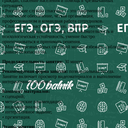
граждан, спасение населения и помощь в чрезвычайных
ситуациях.
• Российские службы спасения — это современное
техническое обеспечение, четкая организация,
профессионализм и командная работа сотрудников.
• Спасатели — настоящие герои. Главные качества
спасателей: сострадание, отвага, сила, внимательность и
психологическая устойчивость, умение быстро
ориентироваться и принимать решения.
• Многих чрезвычайных ситуаций можно избежать, соблюдая
правила безопасности.
Продолжительность занятия:
30 минут.
Рекомендуемая форма занятия:
познавательная беседа.
Занятие включает просмотр видеоматериалов и выполнение
интерактивного задания.
Комплект материалов:
• сценарий;
• методические рекомендации;
• видеоматериалы;
• интерактивное задание;
• презентация.
Этапы занятия: