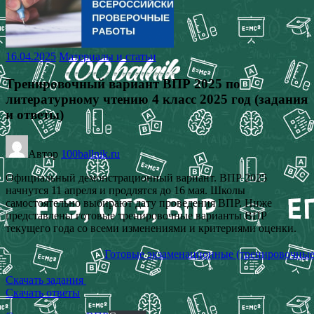
16.04.2025
Материалы и статьи
Тренировочный вариант ВПР 2025 по
литературному чтению 4 класс 2025 год (задания
и ответы)
Автор
100ballnik.ru
Официальный демонстрационный вариант. ВПР 2025
начнутся 11 апреля и продлятся до 16 мая. Школы
самостоятельно выбирают дату проведения ВПР. Ниже
представлены готовые тренировочные варианты ВПР
текущего года со всеми изменениями и критериями оценки.
Готовые экзаменационные (тренировочные
Скачать задания
Скачать ответы