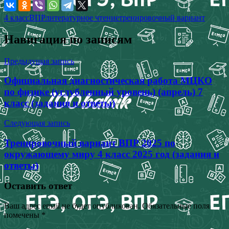
4 класс
ВПР
литературное чтение
тренировочный вариант
Навигация по записям
Предыдущая запись
Официальная диагностическая работа МЦКО
по физике (углубленный уровень) (апрель) 7
класс (задания и ответы)
Следующая запись
Тренировочный вариант ВПР 2025 по
окружающему миру 4 класс 2025 год (задания и
ответы)
Оставить ответ
Ваш адрес email не будет опубликован.
Обязательные поля
помечены
*