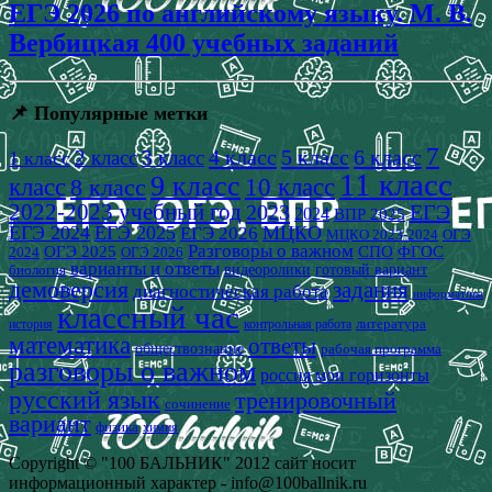
ЕГЭ 2026 по английскому языку. М. В.
Вербицкая 400 учебных заданий
📌 Популярные метки
7
4 класс
5 класс
6 класс
2 класс
3 класс
1 класс
11 класс
9 класс
класс
8 класс
10 класс
2022-2023 учебный год
2023
ЕГЭ
2024
ВПР 2025
ЕГЭ 2024
ЕГЭ 2025
МЦКО
ЕГЭ 2026
МЦКО 2023-2024
ОГЭ
Разговоры о важном
СПО
ОГЭ 2025
ФГОС
2024
ОГЭ 2026
варианты и ответы
видеоролики
готовый вариант
биология
демоверсия
задания
диагностическая работа
информатика
классный час
история
литература
контрольная работа
математика
ответы
обществознание
рабочая программа
разговоры о важном
россия мои горизонты
русский язык
тренировочный
сочинение
вариант
физика
химия
Copyright © "100 БАЛЬНИК" 2012 сайт носит
информационный характер - info@100ballnik.ru