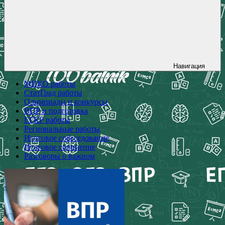
Навигация
МЦКО работы
СтатГрад работы
Олимпиады и конкурсы
ВПР и подготовка
ЕГКР работы
Региональные работы
Итоговое собеседование
Итоговое сочинение
Разговоры о важном