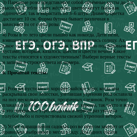
3) Парковые розы представляют собой объёмные кусты до 2 м
высотой. Стебли у них жёсткие; цветки могут быть как
одиночные, так и вырастать по 3–6 штук. Диаметр цветка
достигает 10 см. Форма бутона бывает различная в
зависимости от сорта розы.
4) Розы в то лето цвели пышно как никогда. Дети пели,
взявшись за руки, целовали розы и радовались солнцу. Ах,
какое чудесное стояло лето, как хорошо было под розовыми
кустами, которым, казалось, цвести и цвести вечно! Какие
тексты относятся к художественным? Выбери верные тексты
и запиши в строку ответа их номера.
6. Прочитай тексты.
1) Роза распустилась в хорошее майское утро; когда она
раскрывала свои лепестки, улетавшая утренняя роса оставила
на них несколько чистых, прозрачных слезинок. Роза точно
плакала. Но вокруг неё всё было так хорошо, так чисто и ясно
в это прекрасное утро, когда она в первый раз увидела
голубое небо и почувствовала свежий утренний ветерок.
2) Успех выращивания садовых роз во многом зависит от
правильно выбранного места в саду. Для одних сортов