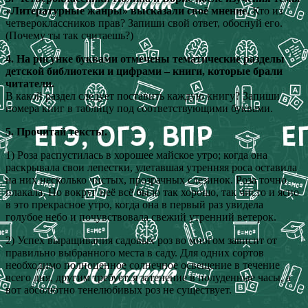
«Литературные жанры» высказали своё мнение.
Кто из
четвероклассников прав? Запиши свой ответ, обоснуй его.
(Почему ты так считаешь?)
4. На рисунке буквами отмечены тематические разделы
детской библиотеки и цифрами – книги, которые брали
читатели.
В какой раздел следует поставить каждую книгу? Запиши
номера книг в таблицу под соответствующими буквами.
5. Прочитай тексты.
1) Роза распустилась в хорошее майское утро; когда она
раскрывала свои лепестки, улетавшая утренняя роса оставила
на них несколько чистых, прозрачных слезинок. Роза точно
плакала. Но вокруг неё всё было так хорошо, так чисто и ясно
в это прекрасное утро, когда она в первый раз увидела
голубое небо и почувствовала свежий утренний ветерок.
2) Успех выращивания садовых роз во многом зависит от
правильно выбранного места в саду. Для одних сортов
необходимо полноценное солнечное освещение в течение
всего дня, другим требуется затенение в полуденные часы, а
вот абсолютно тенелюбивых роз не существует.