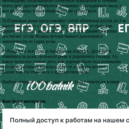
необходимо полноценное солнечное освещение в течение
всего дня, другим требуется затенение в полуденные часы, а
вот абсолютно тенелюбивых роз не существует.
3) Парковые розы представляют собой объёмные кусты до 2 м
высотой. Стебли у них жёсткие; цветки могут быть как
одиночные, так и вырастать по 3–6 штук. Диаметр цветка
достигает 10 см. Форма бутона бывает различная в
зависимости от сорта розы.
4) Розы в то лето цвели пышно как никогда. Дети пели,
взявшись за руки, целовали розы и радовались солнцу. Ах,
какое чудесное стояло лето, как хорошо было под розовыми
кустами, которым, казалось, цвести и цвести вечно!
Какие тексты относятся к художественным?
Выбери верные тексты и запиши в строку ответа их номера.
Вам будет интересно: