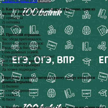
Скачать задания ВПР
Скачать
1. Как называется краткое мудрое изречение, один из
малых жанров
фольклора?
1) прибаутка
2) потешка
3) пословица
2. Прочитай отрывок.
Час обеда приближался,
Топот по двору раздался:
Входят семь богатырей,
Семь румяных усачей.
Старший молвил: «Что за диво!
Всё так чисто и красиво.
Кто-то терем прибирал
Да хозяев поджидал».
Определи, к какому литературному жанру относится
данный отрывок
.
1) былина
2) стихотворение
3) сказка
4) басня
3. Четвероклассники Полина и Борис после изучения темы